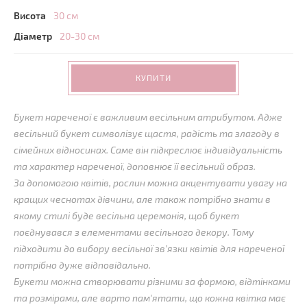
Висота
30 см
Діаметр
20-30 см
КУПИТИ
Букет нареченої є важливим весільним атрибутом. Адже
весільний букет символізує щастя, радість та злагоду в
сімейних відносинах. Саме він підкреслює індивідуальність
та характер нареченої, доповнює її весільний образ.
За допомогою квітів, рослин можна акцентувати увагу на
кращих чеснотах дівчини, але також потрібно знати в
якому стилі буде весільна церемонія, щоб букет
поєднувався з елементами весільного декору. Тому
підходити до вибору весільної зв’язки квітів для нареченої
потрібно дуже відповідально.
Букети можна створювати різними за формою, відтінками
та розмірами, але варто пам'ятати, що кожна квітка має