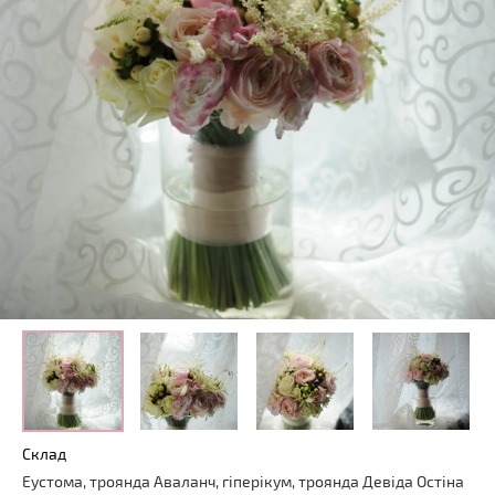
Склад
Еустома, троянда Аваланч, гіперікум, троянда Девіда Остіна