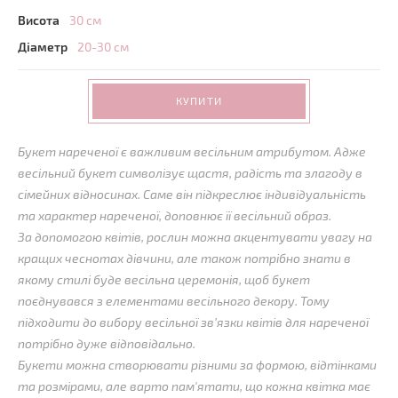
Висота
30 см
Діаметр
20-30 см
КУПИТИ
Букет нареченої є важливим весільним атрибутом. Адже
весільний букет символізує щастя, радість та злагоду в
сімейних відносинах. Саме він підкреслює індивідуальність
та характер нареченої, доповнює її весільний образ.
За допомогою квітів, рослин можна акцентувати увагу на
кращих чеснотах дівчини, але також потрібно знати в
якому стилі буде весільна церемонія, щоб букет
поєднувався з елементами весільного декору. Тому
підходити до вибору весільної зв’язки квітів для нареченої
потрібно дуже відповідально.
Букети можна створювати різними за формою, відтінками
та розмірами, але варто пам'ятати, що кожна квітка має