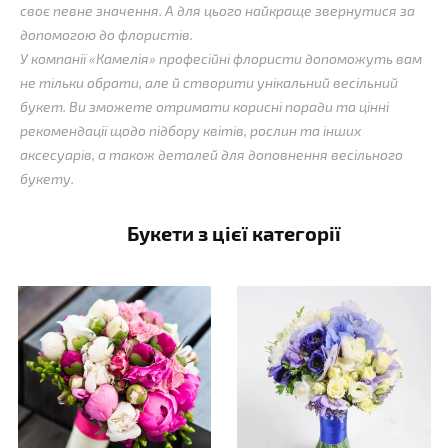
своє певне значення. А для цього найкраще звернутися за
допомогою до флористів.
У компанії «Камелія» професійні флористи допоможуть вам
не тільки обрати, але й створити унікальний весільний
букет. Ви зможете отримати корисні поради та цінні
рекомендації щодо підбору квітів, рослин та інших
аксесуарів, а також деталей для доповнення весільного
букету.
Букети з цієї категорії