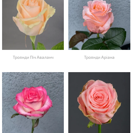
Троянди Піч Аваланч
Троянди Аріана