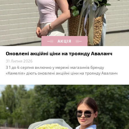
АКЦІЯ
Оновлені акційні ціни на троянду Аваланч
31 Липня 2026
З 1 до 4 серпня включно у мережі магазинів бренду
«Камелія» діють оновлені акційні ціни на троянду Аваланч