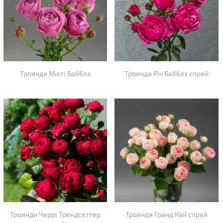
Троянди Місті Бабблз
Троянда Річ Бабблз спрей
Троянди Черрі Трендсеттер
Троянда Гранд Кай спрей