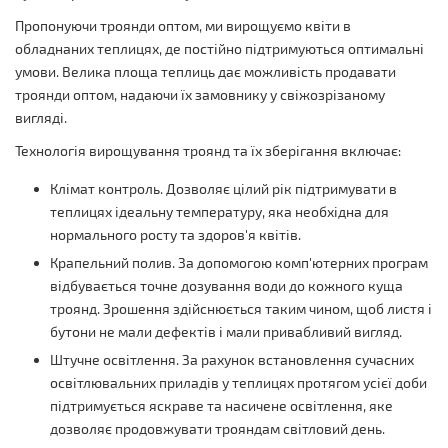
Пропонуючи троянди оптом, ми вирощуємо квіти в
обладнаних теплицях, де постійно підтримуються оптимальні
умови. Велика площа теплиць дає можливість продавати
троянди оптом, надаючи їх замовнику у свіжозрізаному
вигляді.
Технологія вирощування троянд та їх зберігання включає:
Клімат контроль. Дозволяє цілий рік підтримувати в
теплицях ідеальну температуру, яка необхідна для
нормального росту та здоров'я квітів.
Крапельний полив. За допомогою комп'ютерних програм
відбувається точне дозування води до кожного куща
троянд. Зрошення здійснюється таким чином, щоб листя і
бутони не мали дефектів і мали привабливий вигляд.
Штучне освітлення. За рахунок встановлення сучасних
освітлювальних приладів у теплицях протягом усієї доби
підтримується яскраве та насичене освітлення, яке
дозволяє продовжувати трояндам світловий день.