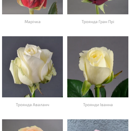
Марічка
Троянда Гран Прі
Троянда Аваланч
Троянди Іванна