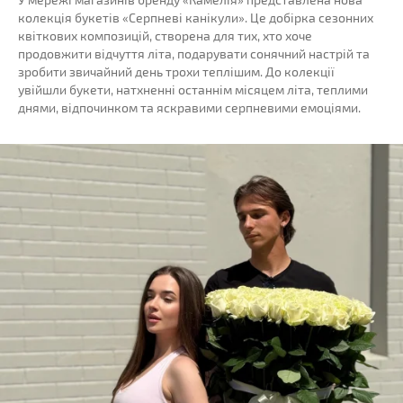
колекція букетів «Серпневі канікули». Це добірка сезонних
квіткових композицій, створена для тих, хто хоче
продовжити відчуття літа, подарувати сонячний настрій та
зробити звичайний день трохи теплішим. До колекції
увійшли букети, натхненні останнім місяцем літа, теплими
днями, відпочинком та яскравими серпневими емоціями.