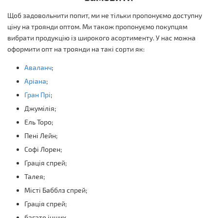
Щоб задовольнити попит, ми не тільки пропонуємо доступну
ціну на троянди оптом. Ми також пропонуємо покупцям
вибрати продукцію із широкого асортименту. У нас можна
оформити опт на троянди на такі сорти як:
Аваланч
;
Аріана
;
Гран Прі
;
Джумілія;
Ель Торо;
Пені Лейн;
Софі Лорен;
Грація спрей;
Талея;
Місті Бабблз спрей;
Грація спрей;
багато інших.