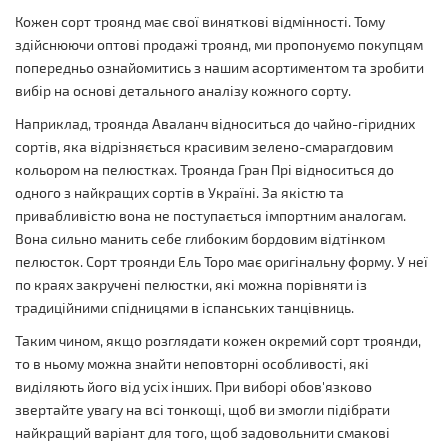
Кожен сорт троянд має свої виняткові відмінності. Тому
здійснюючи оптові продажі троянд, ми пропонуємо покупцям
попередньо ознайомитись з нашим асортиментом та зробити
вибір на основі детального аналізу кожного сорту.
Наприклад, троянда Аваланч відноситься до чайно-гіридних
сортів, яка відрізняється красивим зелено-смарагдовим
кольором на пелюстках. Троянда Гран Прі відноситься до
одного з найкращих сортів в Україні. За якістю та
привабливістю вона не поступається імпортним аналогам.
Вона сильно манить себе глибоким бордовим відтінком
пелюсток. Сорт троянди Ель Торо має оригінальну форму. У неї
по краях закручені пелюстки, які можна порівняти із
традиційними спідницями в іспанських танцівниць.
Таким чином, якщо розглядати кожен окремий сорт троянди,
то в ньому можна знайти неповторні особливості, які
виділяють його від усіх інших. При виборі обов'язково
звертайте увагу на всі тонкощі, щоб ви змогли підібрати
найкращий варіант для того, щоб задовольнити смакові