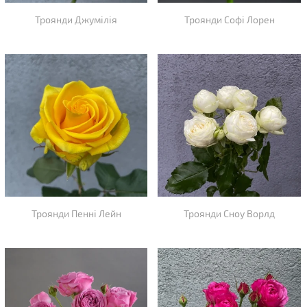
Троянди Джумілія
Троянди Софі Лорен
Троянди Пенні Лейн
Троянди Сноу Ворлд