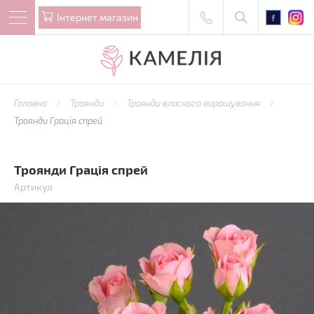
Iнтернет магазин
Головна
Троянди
Троянди власного вирощування
Троянди Грація спрей
Троянди Грація спрей
Артикул