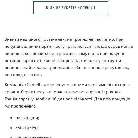
БІЛЬШЕ БУКЕТІВ КОЛЕКЦІЇ
Знайти надійного постачальника троянд не так легко. При
покупці великих партій часто трапляється так, що серед квітів
виявляються пошкоджені рослини. Тому якщо при покупці
оптової партії ви не хочете переглядати кожну квітку, ви
повинні знайти хорошу компанію з бездоганною репутацією,
яка продає на опт.
Компанія «Camellia» пропонує оптовими партіями різні сорти
троянд. Серед них у нас можна замовити зрізані троянди
Грація спрей у необхідній для вас кількості. Для всіх покупців
ми пропонуємо:
низькі ціни;
свіжі квіти;
швидку доставку;