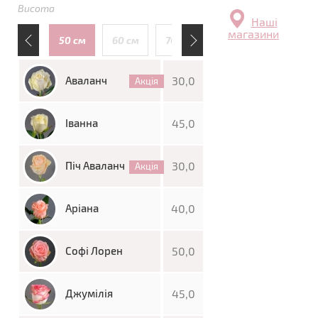
Висота
Наші
магазини
110 см
50 см
60 см
70 см
80 см
90 см
Аваланч
30,0
Акція
Іванна
45,0
Піч Аваланч
30,0
Акція
Аріана
40,0
Софі Лорен
50,0
Джумілія
45,0