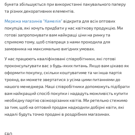
букета збільшується при використанні пакувального паперу
та різних декоративних елементів.
Мережа магазинів "Камелія"
відкрита для всіх оптових
покупців, які хочуть придбати у нас квіткову продукцію. Ми
готові запропонувати вам найкращі ціни на ринку та
сприяємо тому, щоб співпраця з нами проходила для
замовника на максимально вигідних умовах.
У нас працюють кваліфіковані співробітники, які готові
проконсультувати вас з будь-яких питань. Якщо вам цікаво як
оформити покупку, скільки коштуватиме та чи інша партія
троянд, ви можете звертатися з усіма цими питаннями до
нашого менеджера. Наші співробітники допоможуть підібрати
вам найкращий спосіб покупки і нададуть можливість купити
необхідну партію свіжозрізаних квітів. Ми ретельно стежимо
за тим, щоб на оптовий продаж надходили добірні квіти, які
надалі будуть точно продані в роздрібних магазинах.
FAQ