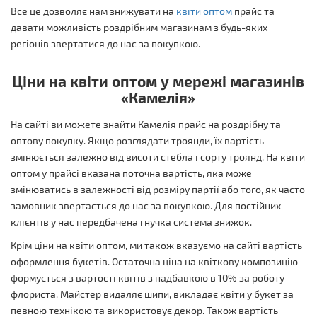
Все це дозволяє нам знижувати на
квіти оптом
прайс та
давати можливість роздрібним магазинам з будь-яких
регіонів звертатися до нас за покупкою.
Ціни на квіти оптом у мережі магазинів
«Камелія»
На сайті ви можете знайти Камелія прайс на роздрібну та
оптову покупку. Якщо розглядати троянди, їх вартість
змінюється залежно від висоти стебла і сорту троянд. На квіти
оптом у прайсі вказана поточна вартість, яка може
змінюватись в залежності від розміру партії або того, як часто
замовник звертається до нас за покупкою. Для постійних
клієнтів у нас передбачена гнучка система знижок.
Крім ціни на квіти оптом, ми також вказуємо на сайті вартість
оформлення букетів. Остаточна ціна на квіткову композицію
формується з вартості квітів з надбавкою в 10% за роботу
флориста. Майстер видаляє шипи, викладає квіти у букет за
певною технікою та використовує декор. Також вартість