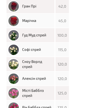
Гран Прі
42,0
Марічка
45,0
Гуд Муд спрей
100,0
Софі спрей
115,0
Сноу Ворлд
120,0
спрей
Алексін спрей
120,0
Місті Бабблз
125,0
спрей
Річ Бабблз спрей
125,0