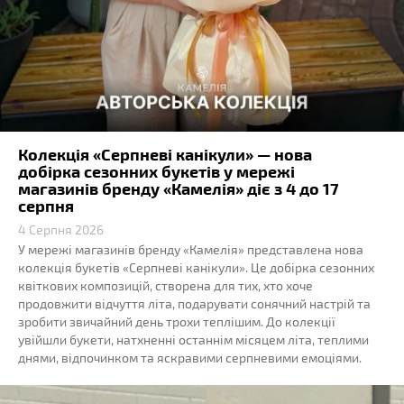
Колекція «Серпневі канікули» — нова
добірка сезонних букетів у мережі
магазинів бренду «Камелія» діє з 4 до 17
серпня
4 Серпня 2026
У мережі магазинів бренду «Камелія» представлена нова
колекція букетів «Серпневі канікули». Це добірка сезонних
квіткових композицій, створена для тих, хто хоче
продовжити відчуття літа, подарувати сонячний настрій та
зробити звичайний день трохи теплішим. До колекції
увійшли букети, натхненні останнім місяцем літа, теплими
днями, відпочинком та яскравими серпневими емоціями.