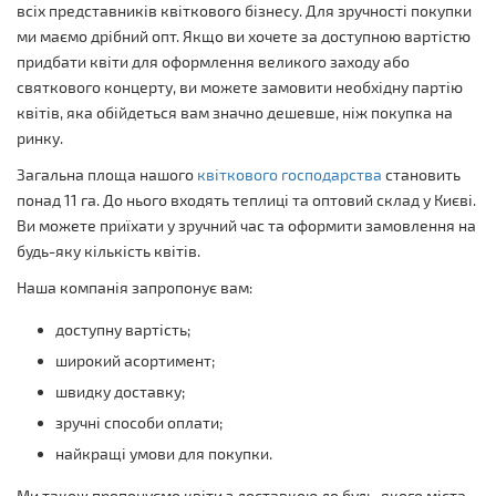
всіх представників квіткового бізнесу. Для зручності покупки
ми маємо дрібний опт. Якщо ви хочете за доступною вартістю
придбати квіти для оформлення великого заходу або
святкового концерту, ви можете замовити необхідну партію
квітів, яка обійдеться вам значно дешевше, ніж покупка на
ринку.
Загальна площа нашого
квіткового господарства
становить
понад 11 га. До нього входять теплиці та оптовий склад у Києві.
Ви можете приїхати у зручний час та оформити замовлення на
будь-яку кількість квітів.
Наша компанія запропонує вам:
доступну вартість;
широкий асортимент;
швидку доставку;
зручні способи оплати;
найкращі умови для покупки.
Ми також пропонуємо квіти з доставкою до будь-якого міста