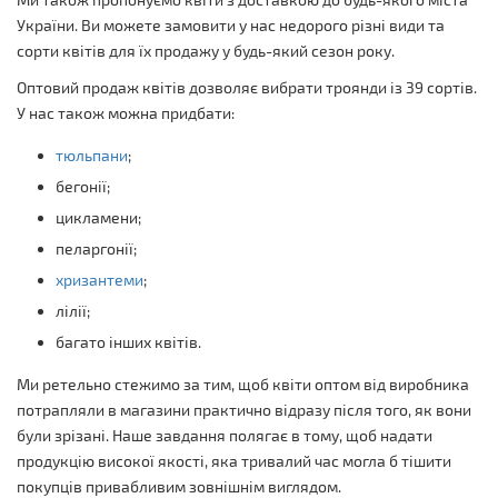
України. Ви можете замовити у нас недорого різні види та
сорти квітів для їх продажу у будь-який сезон року.
Оптовий продаж квітів дозволяє вибрати троянди із 39 сортів.
У нас також можна придбати:
тюльпани
;
бегонії;
цикламени;
пеларгонії;
хризантеми
;
лілії;
багато інших квітів.
Ми ретельно стежимо за тим, щоб квіти оптом від виробника
потрапляли в магазини практично відразу після того, як вони
були зрізані. Наше завдання полягає в тому, щоб надати
продукцію високої якості, яка тривалий час могла б тішити
покупців привабливим зовнішнім виглядом.