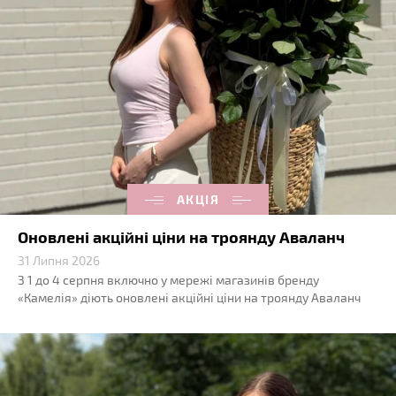
АКЦІЯ
Оновлені акційні ціни на троянду Аваланч
31 Липня 2026
З 1 до 4 серпня включно у мережі магазинів бренду
«Камелія» діють оновлені акційні ціни на троянду Аваланч