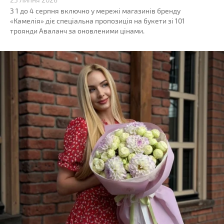
З 1 до 4 серпня включно у мережі магазинів бренду
«Камелія» діє спеціальна пропозиція на букети зі 101
троянди Аваланч за оновленими цінами.