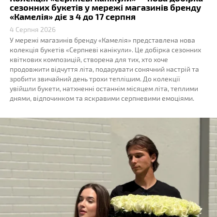
сезонних букетів у мережі магазинів бренду
«Камелія» діє з 4 до 17 серпня
4 Серпня 2026
У мережі магазинів бренду «Камелія» представлена нова
колекція букетів «Серпневі канікули». Це добірка сезонних
квіткових композицій, створена для тих, хто хоче
продовжити відчуття літа, подарувати сонячний настрій та
зробити звичайний день трохи теплішим. До колекції
увійшли букети, натхненні останнім місяцем літа, теплими
днями, відпочинком та яскравими серпневими емоціями.