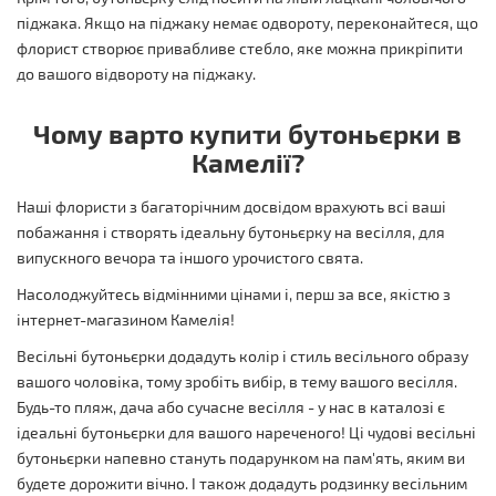
піджака. Якщо на піджаку немає одвороту, переконайтеся, що
флорист створює привабливе стебло, яке можна прикріпити
до вашого відвороту на піджаку.
Чому варто купити бутоньєрки в
Камелії?
Наші флористи з багаторічним досвідом врахують всі ваші
побажання і створять ідеальну бутоньєрку на весілля, для
випускного вечора та іншого урочистого свята.
Насолоджуйтесь відмінними цінами і, перш за все, якістю з
інтернет-магазином Камелія!
Весільні бутоньєрки додадуть колір і стиль весільного образу
вашого чоловіка, тому зробіть вибір, в тему вашого весілля.
Будь-то пляж, дача або сучасне весілля - у нас в каталозі є
ідеальні бутоньєрки для вашого нареченого! Ці чудові весільні
бутоньєрки напевно стануть подарунком на пам'ять, яким ви
будете дорожити вічно. І також додадуть родзинку весільним