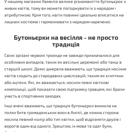
У нашому магазині Камелія велике різноманіття бутоньєрок з
живих квітів, тому ви можете погоджувати їх з нарядом і
атрибутикою. Крім того, квіти повинні ідеально вписатися на
лацкані костюма і гармоніювати з нарядом нареченої.
Бутоньєрки на весілля - не просто
традиція
Свіжі зрізані червоні троянди не завжди призначалися для
особливих випадків, таких як весільні церемонії або танці в
старшій школі. Деякі джерела вважають, що традиція носіння
квітів сходить до стародавніх цивілізацій, таким як єгиптяни
або ацтеки. Які, як вважається, носили певні квіткові
композиції, щоб показати свою підтримку гравцям, які брали
участь в спортивних заходах.
Інші вчені вважають, що традиція бутоньєрки виникла на
полях битв громадянських воєн в Англії, де кожна сторона
носила певний колір або тип квітки, щоб відрізняти друзів і
ворогів один від одного. Зрештою, їх мова та одяг були,