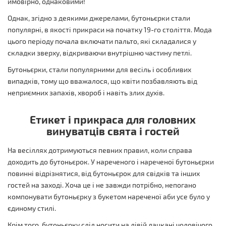
ймовірно, однаковими!
Однак, згідно з деякими джерелами, бутоньєрки стали
популярні, в якості прикраси на початку 19-го століття. Мода
цього періоду почала включати пальто, які складалися у
складки зверху, відкриваючи внутрішню частину петлі.
Бутоньєрки, стали популярними для весіль і особливих
випадків, тому що вважалося, що квіти позбавляють від
неприємних запахів, хвороб і навіть злих духів.
Етикет і прикраса для головних
винуватців свята і гостей
На весіллях дотримуються певних правил, коли справа
доходить до бутоньєрок. У нареченого і нареченої бутоньєрки
повинні відрізнятися, від бутоньєрок для свідків та інших
гостей на заході. Хоча це і не завжди потрібно, непогано
компонувати бутоньєрку з букетом нареченої аби усе було у
єдиному стилі.
Крім того, бутоньєрку слід носити на лівій лацкані чоловічого