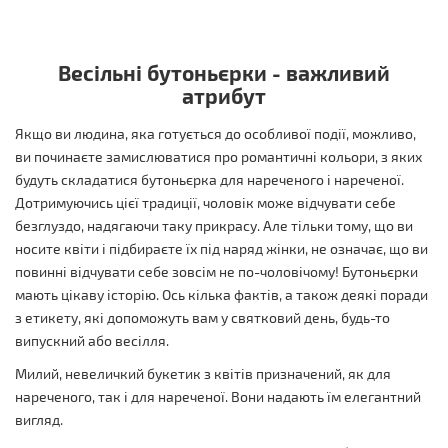
Весільні бутоньєрки - важливий
атрибут
Якщо ви людина, яка готується до особливої ​​події, можливо,
ви починаєте замислюватися про романтичні кольори, з яких
будуть складатися бутоньєрка для нареченого і нареченої.
Дотримуючись цієї традиції, чоловік може відчувати себе
безглуздо, надягаючи таку прикрасу. Але тільки тому, що ви
носите квіти і підбираєте їх під наряд жінки, не означає, що ви
повинні відчувати себе зовсім не по-чоловічому! Бутоньєрки
мають цікаву історію. Ось кілька фактів, а також деякі поради
з етикету, які допоможуть вам у святковий день, будь-то
випускний або весілля.
Милий, невеличкий букетик з квітів призначений, як для
нареченого, так і для нареченої. Вони надають їм елегантний
вигляд.