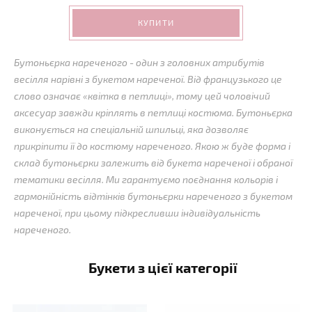
КУПИТИ
Бутоньєрка нареченого - один з головних атрибутів
весілля нарівні з букетом нареченої. Від французького це
слово означає «квітка в петлиці», тому цей чоловічий
аксесуар завжди кріплять в петлиці костюма. Бутоньєрка
виконується на спеціальній шпильці, яка дозволяє
прикріпити її до костюму нареченого. Якою ж буде форма і
склад бутоньєрки залежить від букета нареченої і обраної
тематики весілля. Ми гарантуємо поєднання кольорів і
гармонійність відтінків бутоньєрки нареченого з букетом
нареченої, при цьому підкресливши індивідуальність
нареченого.
Букети з цієї категорії