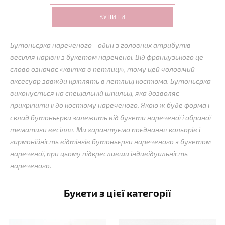
КУПИТИ
Бутоньєрка нареченого - один з головних атрибутів
весілля нарівні з букетом нареченої. Від французького це
слово означає «квітка в петлиці», тому цей чоловічий
аксесуар завжди кріплять в петлиці костюма. Бутоньєрка
виконується на спеціальній шпильці, яка дозволяє
прикріпити її до костюму нареченого. Якою ж буде форма і
склад бутоньєрки залежить від букета нареченої і обраної
тематики весілля. Ми гарантуємо поєднання кольорів і
гармонійність відтінків бутоньєрки нареченого з букетом
нареченої, при цьому підкресливши індивідуальність
нареченого.
Букети з цієї категорії