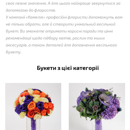
своє певне значення. А для цього найкраще звернутися за
допомогою до флористів.
У компанії «Камелія» професійні флористи допоможуть вам
не тільки обрати, але й створити унікальний весільний
букет. Ви зможете отримати корисні поради та цінні
рекомендації щодо підбору квітів, рослин та інших
аксесуарів, а також деталей для доповнення весільного
букету.
Букети з цієї категорії