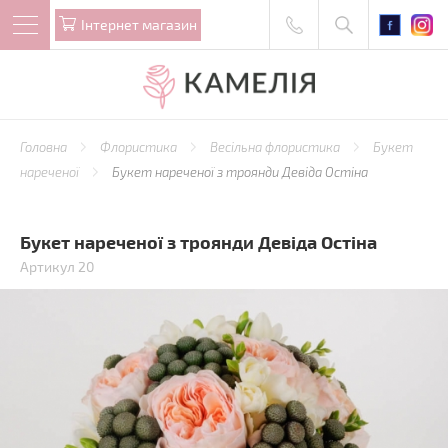
Iнтернет магазин
Головна
Флористика
Весільна флористика
Букет
нареченої
Букет нареченої з троянди Девіда Остіна
Букет нареченої з троянди Девіда Остіна
Артикул 20