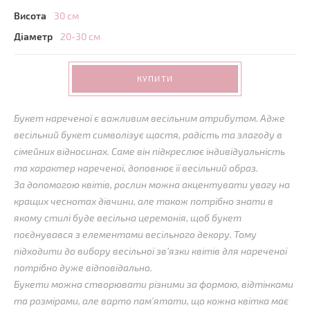
Висота
30 см
Діаметр
20-30 см
КУПИТИ
Букет нареченої є важливим весільним атрибутом. Адже
весільний букет символізує щастя, радість та злагоду в
сімейних відносинах. Саме він підкреслює індивідуальність
та характер нареченої, доповнює її весільний образ.
За допомогою квітів, рослин можна акцентувати увагу на
кращих чеснотах дівчини, але також потрібно знати в
якому стилі буде весільна церемонія, щоб букет
поєднувався з елементами весільного декору. Тому
підходити до вибору весільної зв’язки квітів для нареченої
потрібно дуже відповідально.
Букети можна створювати різними за формою, відтінками
та розмірами, але варто пам'ятати, що кожна квітка має