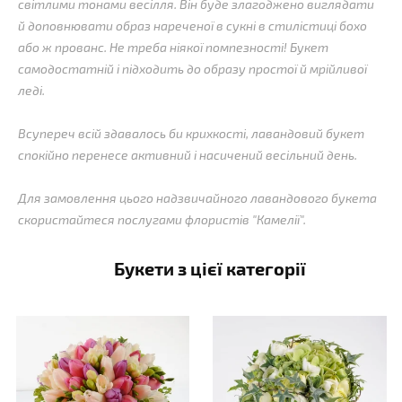
світлими тонами весілля. Він буде злагоджено виглядати
й доповнювати образ нареченої в сукні в стилістиці бохо
або ж прованс. Не треба ніякої помпезності! Букет
самодостатній і підходить до образу простої й мрійливої ​​
леді.
Всупереч всій здавалось би крихкості, лавандовий букет
спокійно перенесе активний і насичений весільний день.
Для замовлення цього надзвичайного лавандового букета
скористайтеся послугами флористів "Камелії".
Букети з цієї категорії