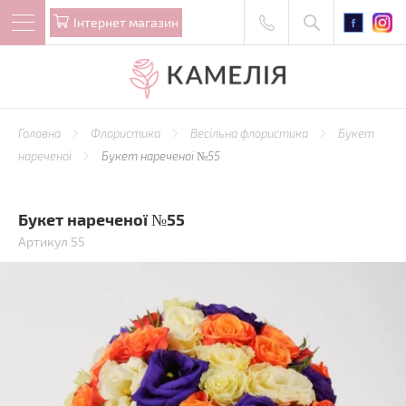
Iнтернет магазин
Головна
Флористика
Весільна флористика
Букет
нареченої
Букет нареченої №55
Букет нареченої №55
Артикул 55