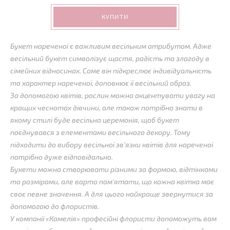
КУПИТИ
Букет нареченої є важливим весільним атрибутом. Адже
весільний букет символізує щастя, радість та злагоду в
сімейних відносинах. Саме він підкреслює індивідуальність
та характер нареченої, доповнює її весільний образ.
За допомогою квітів, рослин можна акцентувати увагу на
кращих чеснотах дівчини, але також потрібно знати в
якому стилі буде весільна церемонія, щоб букет
поєднувався з елементами весільного декору. Тому
підходити до вибору весільної зв’язки квітів для нареченої
потрібно дуже відповідально.
Букети можна створювати різними за формою, відтінками
та розмірами, але варто пам'ятати, що кожна квітка має
своє певне значення. А для цього найкраще звернутися за
допомогою до флористів.
У компанії «Камелія» професійні флористи допоможуть вам