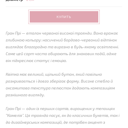
КУПИТЬ
Гран Прі — еталон червоної високої троянди. Вона вражає
глибиною кольору: насичений бордово-червоний відтінок
виглядає благородно та виразно в будь-якому освітленні.
Саме цей сорт часто обирають для знакових подій, адже
він підкреслює статус і емоцію.
Квітка має великий, щільний бутон, який повільно
розкривається і довго зберігає форму. Високе стебло й
оксамитова текстура пелюсток додають композиціям
розкішного вигляду.
Гран Прі — один із перших сортів, вирощених у тепоицях
"Камелія". Ця троянда пасує, як до класичних букетів, так і
до дизайнерських композицій, де потрібен акцент з