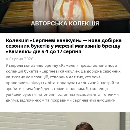
Колекція «Серпневі канікули» — нова добірка
сезонних букетів у мережі магазинів бренду
«Камелія» діє з 4 до 17 серпня
4 Серпня 2026
У мережі магазинів бренду «Камелія» представлена нова
колекція букетів «Серпневі канікули». Це добірка сезонних
квіткових композицій, створена для тих, хто хоче
продовжити відчуття літа, подарувати сонячний настрій та
зробити звичайний день трохи теплішим. До колекції
увійшли букети, натхненні останнім місяцем літа, теплими
днями, відпочинком та яскравими серпневими емоціями.