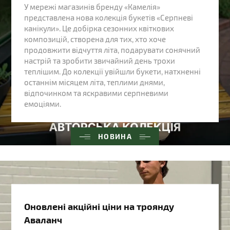
У мережі магазинів бренду «Камелія»
представлена нова колекція букетів «Серпневі
канікули». Це добірка сезонних квіткових
композицій, створена для тих, хто хоче
продовжити відчуття літа, подарувати сонячний
настрій та зробити звичайний день трохи
теплішим. До колекції увійшли букети, натхненні
останнім місяцем літа, теплими днями,
відпочинком та яскравими серпневими
емоціями.
НОВИНА
Оновлені акційні ціни на троянду
Аваланч