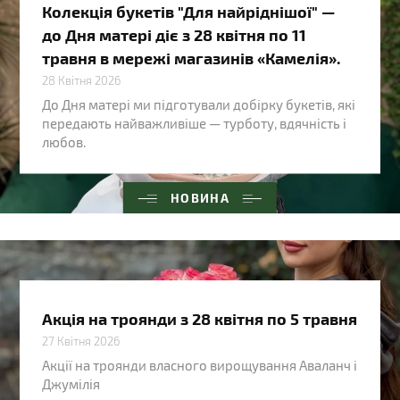
Колекція букетів "Для найріднішої" —
до Дня матері діє з 28 квітня по 11
травня в мережі магазинів «Камелія».
28 Квітня 2026
До Дня матері ми підготували добірку букетів, які
передають найважливіше — турботу, вдячність і
любов.
НОВИНА
Акція на троянди з 28 квітня по 5 травня
27 Квітня 2026
Акції на троянди власного вирощування Аваланч і
Джумілія