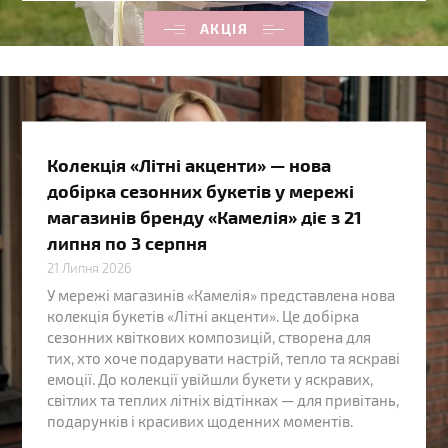
АКЦІЯ
Колекція «Літні акценти» — нова
добірка сезонних букетів у мережі
магазинів бренду «Камелія» діє з 21
липня по 3 серпня
21 Липня 2026
У мережі магазинів «Камелія» представлена нова
колекція букетів «Літні акценти». Це добірка
сезонних квіткових композицій, створена для
тих, хто хоче подарувати настрій, тепло та яскраві
емоції. До колекції увійшли букети у яскравих,
світлих та теплих літніх відтінках — для привітань,
подарунків і красивих щоденних моментів.