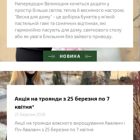
Напередодні Великодня хочеться додати у
простір більше світла, тепла й весняного настрою.
"Весна для дому" - це добірка букетів у м’якій
пастельній гамі та сонячних відтінках, які
гармонійно пасують для дому, святкового столу
або як увага близьким без зайвого приводу.
НОВИНА
Акція на троянди з 25 березня по 7
квітня*
25 Березня 2026
Акції на троянди власного вирощування Аваланч і
Піч Аваланч з 25 березня по 7 квітня