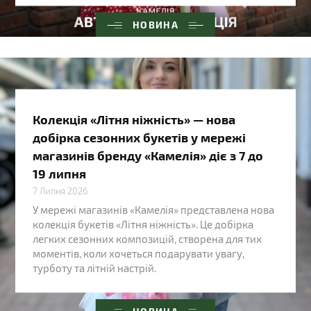
НОВИНА
Колекція «Літня ніжність» — нова
добірка сезонних букетів у мережі
магазинів бренду «Камелія» діє з 7 до
19 липня
7 Липня 2026
У мережі магазинів «Камелія» представлена нова
колекція букетів «Літня ніжність». Це добірка
легких сезонних композицій, створена для тих
моментів, коли хочеться подарувати увагу,
турботу та літній настрій.