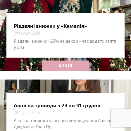
Різдвяні знижки у «Камелія»
24 Грудня 2025
Різдвяні знижки -25% на декор - час додати свята
у дім
АКЦІЯ
Акції на троянди з 23 по 31 грудня
23 Грудня 2025
Акції на троянди власного вирощування Аваланч,
Джумілія і Гран Прі