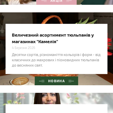
АКЦІЯ
Величезний асортимент тюльпанів у
магазинах “Камелія”
4 Березня 2026
Десятки сортів, різноманіття кольорів і форм - від
класичних до махрових і піоновидних тюльпанів
до весняних свят.
НОВИНА