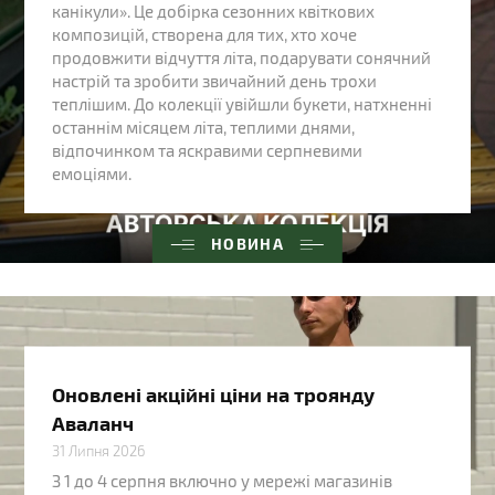
канікули». Це добірка сезонних квіткових
композицій, створена для тих, хто хоче
продовжити відчуття літа, подарувати сонячний
настрій та зробити звичайний день трохи
теплішим. До колекції увійшли букети, натхненні
останнім місяцем літа, теплими днями,
відпочинком та яскравими серпневими
емоціями.
НОВИНА
Оновлені акційні ціни на троянду
Аваланч
31 Липня 2026
З 1 до 4 серпня включно у мережі магазинів