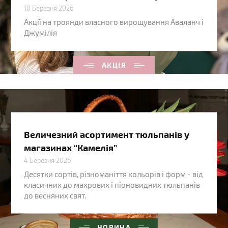
10 Березня 2026
Акції на троянди власного вирощування Аваланч і
Джумілія
АКЦІЯ
Величезний асортимент тюльпанів у
магазинах “Камелія”
4 Березня 2026
Десятки сортів, різноманіття кольорів і форм - від
класичних до махрових і піоновидних тюльпанів
до весняних свят.
НОВИНА