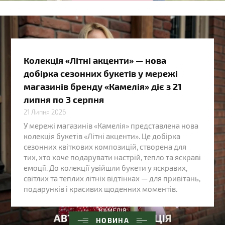
Колекція «Літні акценти» — нова
добірка сезонних букетів у мережі
магазинів бренду «Камелія» діє з 21
липня по 3 серпня
21 Липня 2026
У мережі магазинів «Камелія» представлена нова
колекція букетів «Літні акценти». Це добірка
сезонних квіткових композицій, створена для
тих, хто хоче подарувати настрій, тепло та яскраві
емоції. До колекції увійшли букети у яскравих,
світлих та теплих літніх відтінках — для привітань,
подарунків і красивих щоденних моментів.
НОВИНА