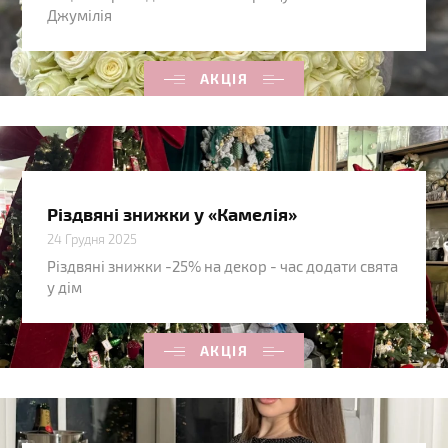
Джумілія
АКЦІЯ
Різдвяні знижки у «Камелія»
24 Грудня 2025
Різдвяні знижки -25% на декор - час додати свята
у дім
АКЦІЯ