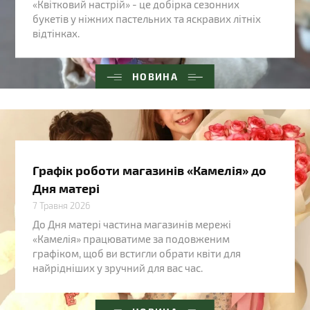
«Квітковий настрій» - це добірка сезонних
букетів у ніжних пастельних та яскравих літніх
відтінках.
НОВИНА
Графік роботи магазинів «Камелія» до
Дня матері
7 Травня 2026
До Дня матері частина магазинів мережі
«Камелія» працюватиме за подовженим
графіком, щоб ви встигли обрати квіти для
найрідніших у зручний для вас час.