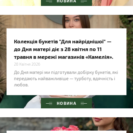
НОВИНА
Колекція букетів "Для найріднішої" —
до Дня матері діє з 28 квітня по 11
травня в мережі магазинів «Камелія».
28 Квітня 2026
До Дня матері ми підготували добірку букетів, які
передають найважливіше — турботу, вдячність і
любов.
НОВИНА