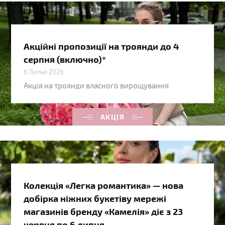
Акційні пропозиції на троянди до 4
серпня (включно)*
6 Липня 2026
Акція на троянди власного вирощування
АКЦІЯ
Колекція «Легка романтика» — нова
добірка ніжних букетіву мережі
магазинів бренду «Камелія» діє з 23
червня по 6 липня