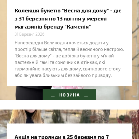
Колекція букетів "Весна для дому" - діє
з 31 березня по 13 квітня у мережі
магазинів бренду "Камелія"
31 Березня 2026
Напередодні Великодня хочеться додати у
простір більше світла, тепла й весняного настрою.
"Весна для дому" - це добірка букетів у м’якій
пастельній гамі та сонячних відтінках, які
гармонійно пасують для дому, святкового столу
або як увага близьким без зайвого приводу.
НОВИНА
Акція на троянди з 25 березня по 7