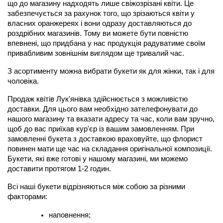
що до магазину надходять лише свіжозрізані квіти. Це 
забезпечується за рахунок того, що зрізаються квіти у 
власних оранжереях і вони одразу доставляються до 
роздрібних магазинів. Тому ви можете бути повністю 
впевнені, що придбана у нас продукція радуватиме своїм 
привабливим зовнішнім виглядом ще тривалий час.
З асортименту можна вибрати букети як для жінки, так і для 
чоловіка.
Продаж квітів Лук'янівка здійснюється з можливістю 
доставки. Для цього вам необхідно зателефонувати до 
нашого магазину та вказати адресу та час, коли вам зручно, 
щоб до вас приїхав кур'єр із вашим замовленням. При 
замовленні букета з доставкою враховуйте, що флорист 
повинен мати ще час на складання оригінальної композиції. 
Букети, які вже готові у нашому магазині, ми можемо 
доставити протягом 1-2 годин.
Всі наші букети відрізняються між собою за різними 
факторами:
наповнення;