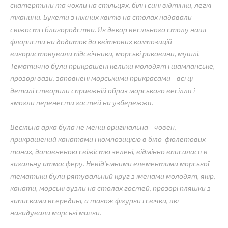
скатертини та чохли на стільцях, білі і сині відтінки, легкі
тканини. Букети з ніжних квітів на столах надавали
свіжості і благородства. Як декор весільного столу наші
флористи на додаток до квіткових композицій
використовували підсвічники, морські раковини, мушлі.
Тематично були прикрашені келихи молодят і шампанське,
прозорі вази, заповнені морськими прикрасами - всі ці
деталі створили справжній образ морського весілля і
змогли перенести гостей на узбережжя.
Весільна арка була не менш оригінальна - човен,
прикрашений канатами і композицією в біло-фіолетових
тонах, доповненою свіжістю зелені, відмінно вписалася в
загальну атмосферу. Невід'ємними елементами морської
тематики були рятувальний круг з іменами молодят, якір,
канати, морські вузли на столах гостей, прозорі пляшки з
записками всередині, а також фігурки і свічки, які
нагадували морські маяки.