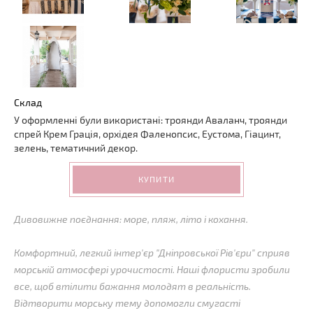
Склад
У оформленні були використані: троянди Аваланч, троянди
спрей Крем Грація, орхідея Фаленопсис, Еустома, Гіацинт,
зелень, тематичний декор.
КУПИТИ
Дивовижне поєднання: море, пляж, літо і кохання.
Комфортний, легкий інтер'єр "Дніпровської Рів'єри" сприяв
морській атмосфері урочистості. Наші флористи зробили
все, щоб втілити бажання молодят в реальність.
Відтворити морську тему допомогли смугасті