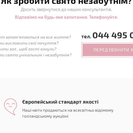
Як зробити свято незабутнім?
Досить звернутися до наших консультантів.
Відповімо на будь-яке запитання. Телефонуйте.
044 495 
тел.
ет запам'ятається на все життя?
ми висловити свої почуття?
ити зал , щоб гості ахнули?
ПЕРЕДЗВОНИТИ 
ти свято унікальним і незабутнім?
Європейський стандарт якості
Наші квіти продаються на всесвітньо відомому
голландському аукціоні