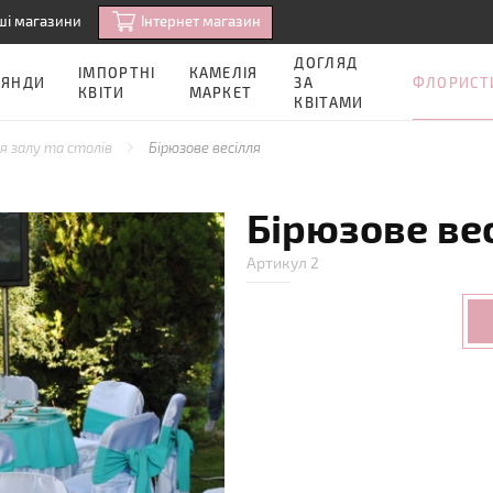
Iнтернет магазин
ші магазини
ДОГЛЯД
ІМПОРТНІ
КАМЕЛІЯ
ФЛОРИСТ
ОЯНДИ
ЗА
КВІТИ
МАРКЕТ
КВІТАМИ
 залу та столів
Бірюзове весілля
Бірюзове ве
Артикул 2