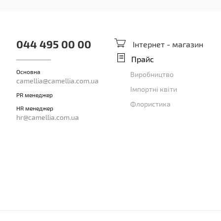
044 495 00 00
Інтернет - магазин
Прайс
Основна
Виробництво
camellia@camellia.com.ua
Імпортні квіти
PR менеджер
Флористика
HR менеджер
hr@camellia.com.ua