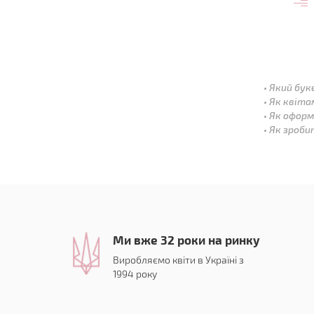
Який бук
Як квіта
Як оформ
Як зроби
Ми вже 32 роки на ринку
Виробляємо квіти в Україні з
1994 року