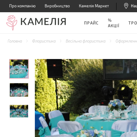
Про компанію
Виробництво
Камелія Маркет
На
%
ПРАЙС
ТР
АКЦІЇ
Головна
Флористика
Весільна флористика
Оформлення