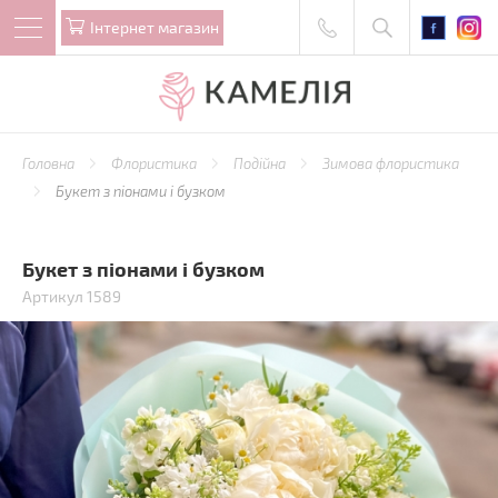
Iнтернет магазин
Головна
Флористика
Подійна
Зимова флористика
Букет з піонами і бузком
Букет з піонами і бузком
Артикул 1589