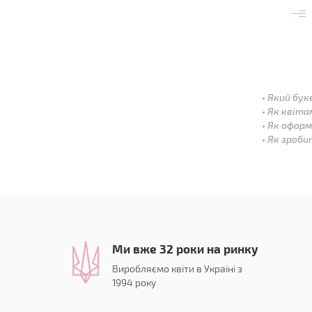
Який бук
Як квіта
Як оформ
Як зроби
Ми вже 32 роки на ринку
Виробляємо квіти в Україні з
1994 року