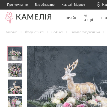
Про компанію
Виробництво
Камелія Маркет
На
%
ПРАЙС
ТР
АКЦІЇ
Головна
Флористика
Подійна
Зимова флористика