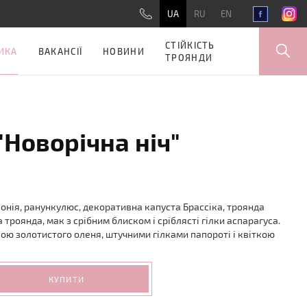
UA
RU
EN
СТІЙКІСТЬ
ИКА
ВАКАНСІЇ
НОВИНИ
ТРОЯНДИ
"Новорічна ніч"
вонія, ранункулюс, декоративна капуста Брассіка, троянда
 троянда, мак з срібним блиском і сріблясті гілки аспарагуса.
ю золотистого оленя, штучними гілками папороті і квіткою
КУПИТИ