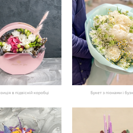
зиція в підвісній коробці
Букет з піонами і буз