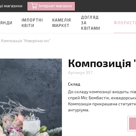
Iнтернет магазин
ші магазини
ДОГЛЯД
ІМПОРТНІ
КАМЕЛІЯ
ФЛОРИСТ
ОЯНДИ
ЗА
КВІТИ
МАРКЕТ
КВІТАМИ
Композиція "Новорічна ніч"
Композиція 
Артикул 357
Склад
До складу композиції входить: пі
спрей Міс Бомбастік, еквадорська
Композиція прикрашена статуетко
антуріума.