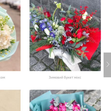
ком
Зимовий букет мікс