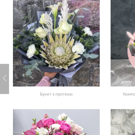
Букет з протеєю
Компо