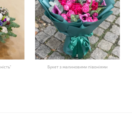
ність"
Букет з малиновими півоніями