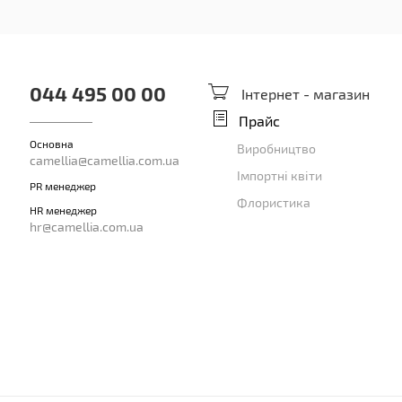
044 495 00 00
Інтернет - магазин
Прайс
Основна
Виробництво
camellia@camellia.com.ua
Імпортні квіти
PR менеджер
Флористика
HR менеджер
hr@camellia.com.ua