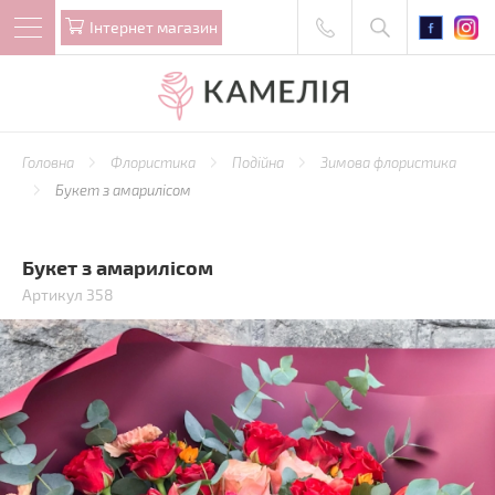
Iнтернет магазин
Головна
Флористика
Подійна
Зимова флористика
Букет з амарилісом
Букет з амарилісом
Артикул 358