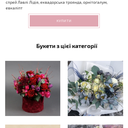
спрей Лавлі Лідія, еквадорська троянда, орнітогалум,
евкаліпт
КУПИТИ
Букети з цієї категорії