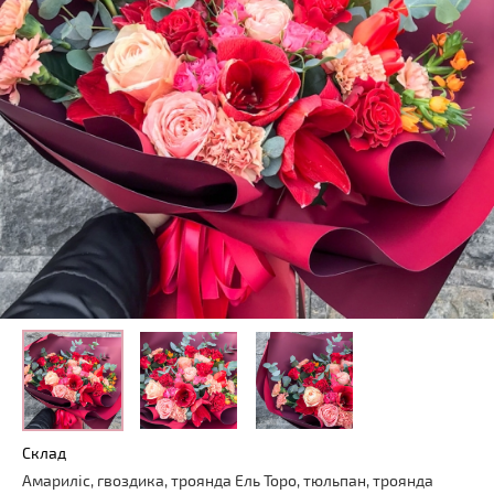
Склад
Амариліс, гвоздика, троянда Ель Торо, тюльпан, троянда