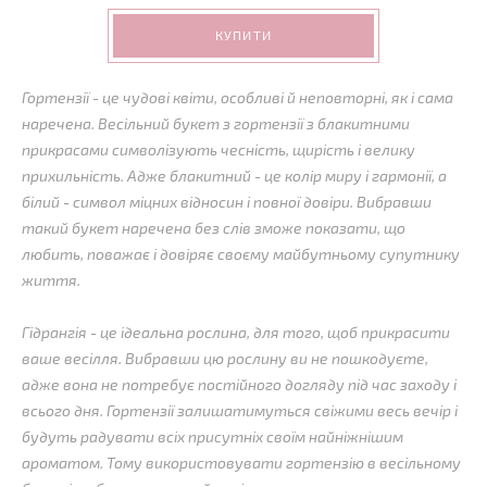
КУПИТИ
Гортензії - це чудові квіти, особливі й неповторні, як і сама
наречена. Весільний букет з гортензії з блакитними
прикрасами символізують чесність, щирість і велику
прихильність. Адже блакитний - це колір миру і гармонії, а
білий - символ міцних відносин і повної довіри. Вибравши
такий букет наречена без слів зможе показати, що
любить, поважає і довіряє своєму майбутньому супутнику
життя.
Гідрангія - це ідеальна рослина, для того, щоб прикрасити
ваше весілля. Вибравши цю рослину ви не пошкодуєте,
адже вона не потребує постійного догляду під час заходу і
всього дня. Гортензії залишатимуться свіжими весь вечір і
будуть радувати всіх присутніх своїм найніжнішим
ароматом. Тому використовувати гортензію в весільному