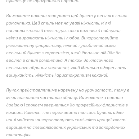
букеті це безпрограшний варіант.
Ви можете використовувати цей букет у весіллі в стилі
романтика. Цей стиль має на увазі ніжність, м'які
пастельні тони й текстури, сяючі вогники й найкращі
квіти виражають ніжність і любов. Використовуйте
різноманітну флористику, ніжний і улюблений всіма
весільний букет з гортензією, який ідеально підійде до
весілля в стилі романтика. А також до класичного
весільного вбрання нареченої, який ідеально підкреслить
вишуканість, ніжність і аристократизм коханої.
Пучок представлятиме наречену на урочистості, тому є
мега важливою частиною образу. Ви можете з повною
довірою і спокоєм звернеться до професійних флористів з
компанії Камелія, і не переживати про своє букеті, адже
наші майстри використовують самі квіти кращої якості
вирощені на спеціалізованих українських та закордонних
плантаціях.