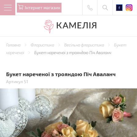
Iнтернет магазин
Головна
Флористика
Весільна флористика
Букет
нареченої
Букет нареченої з трояндою Піч Аваланч
Букет нареченої з трояндою Піч Аваланч
Артикул 51