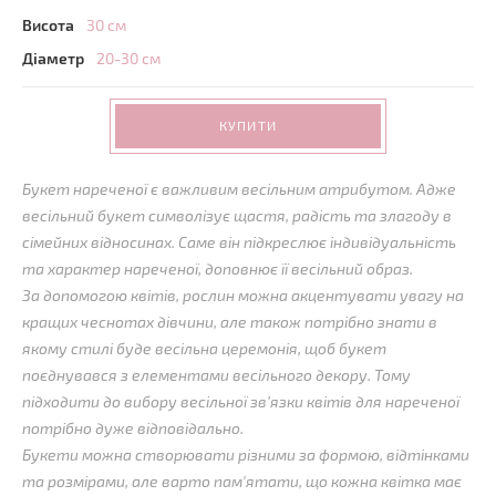
Висота
30 см
Діаметр
20-30 см
КУПИТИ
Букет нареченої є важливим весільним атрибутом. Адже
весільний букет символізує щастя, радість та злагоду в
сімейних відносинах. Саме він підкреслює індивідуальність
та характер нареченої, доповнює її весільний образ.
За допомогою квітів, рослин можна акцентувати увагу на
кращих чеснотах дівчини, але також потрібно знати в
якому стилі буде весільна церемонія, щоб букет
поєднувався з елементами весільного декору. Тому
підходити до вибору весільної зв’язки квітів для нареченої
потрібно дуже відповідально.
Букети можна створювати різними за формою, відтінками
та розмірами, але варто пам'ятати, що кожна квітка має