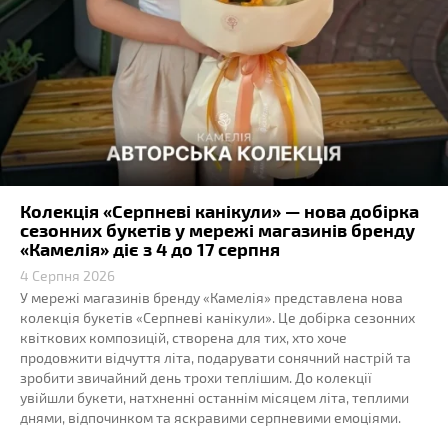
Колекція «Серпневі канікули» — нова добірка
сезонних букетів у мережі магазинів бренду
«Камелія» діє з 4 до 17 серпня
4 Серпня 2026
У мережі магазинів бренду «Камелія» представлена нова
колекція букетів «Серпневі канікули». Це добірка сезонних
квіткових композицій, створена для тих, хто хоче
продовжити відчуття літа, подарувати сонячний настрій та
зробити звичайний день трохи теплішим. До колекції
увійшли букети, натхненні останнім місяцем літа, теплими
днями, відпочинком та яскравими серпневими емоціями.