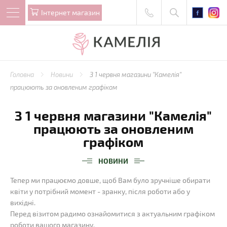
Iнтернет магазин
Головна
Новини
З 1 червня магазини "Камелія"
працюють за оновленим графіком
З 1 червня магазини "Камелія"
працюють за оновленим
графіком
НОВИНИ
Тепер ми працюємо довше, щоб Вам було зручніше обирати
квіти у потрібний момент - зранку, після роботи або у
вихідні.
Перед візитом радимо ознайомитися з актуальним графіком
роботи вашого магазину.