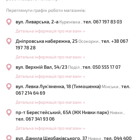
Переглянути графік роботи магазинів:
вул. Ливарська, 2-а
тел. 067 197 83 03
Куренівка ,
Детальна інформація про магазин
→
Дніпровська набережна, 25
тел. +38 067
Осокорки ,
197 78 28
Детальна інформація про магазин
→
вул. Верхній Вал, 54/23
тел. 050 555 17 07
Поділ ,
Детальна інформація про магазин
→
вул. Левка Лук'яненка, 18 (Тимошенка)
тел.
Мінська ,
067 214 64 69
Детальна інформація про магазин
→
пр-т Берестейський, 65А (ЖК Нивки парк)
Нивки ,
тел. 067 341 93 06
Детальна інформація про магазин
→
вул. Данила Щербаківського, 37
тел. 044 400
Нивки ,