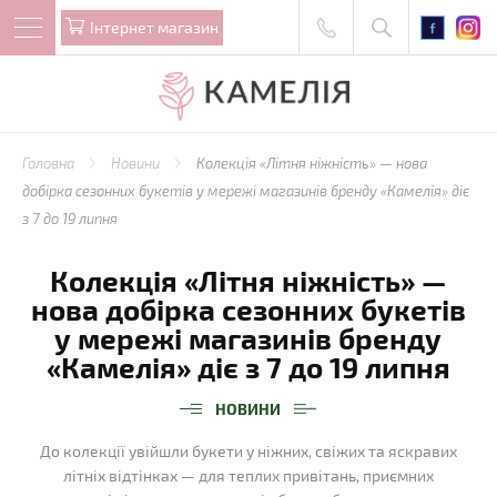
Iнтернет магазин
Головна
Новини
Колекція «Літня ніжність» — нова
добірка сезонних букетів у мережі магазинів бренду «Камелія» діє
з 7 до 19 липня
Колекція «Літня ніжність» —
нова добірка сезонних букетів
у мережі магазинів бренду
«Камелія» діє з 7 до 19 липня
НОВИНИ
До колекції увійшли букети у ніжних, свіжих та яскравих
літніх відтінках — для теплих привітань, приємних