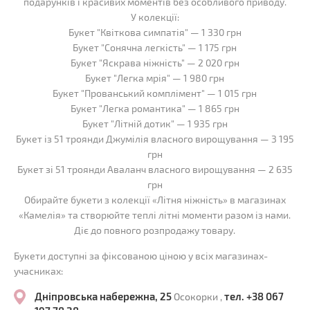
подарунків і красивих моментів без особливого приводу.
У колекції:
Букет "Квіткова симпатія" — 1 330 грн
Букет "Сонячна легкість" — 1 175 грн
Букет "Яскрава ніжність" — 2 020 грн
Букет "Легка мрія" — 1 980 грн
Букет "Прованський комплімент" — 1 015 грн
Букет "Легка романтика" — 1 865 грн
Букет "Літній дотик" — 1 935 грн
Букет із 51 троянди Джумілія власного вирощування — 3 195
грн
Букет зі 51 троянди Аваланч власного вирощування — 2 635
грн
Обирайте букети з колекції «Літня ніжність» в магазинах
«Камелія» та створюйте теплі літні моменти разом із нами.
Діє до повного розпродажу товару.
Букети доступні за фіксованою ціною у всіх магазинах-
учасниках:
Дніпровська набережна, 25
тел. +38 067
Осокорки ,