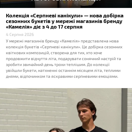
Колекція «Серпневі канікули» — нова добірка
сезонних букетів у мережі магазинів бренду
«Камелія» діє з 4 до 17 серпня
4 Серпня 2026
У мережі магазинів бренду «Камелія» представлена нова
колекція букетів «Серпневі канікули». Це добірка сезонних
квіткових композицій, створена для тих, хто хоче
продовжити відчуття літа, подарувати сонячний настрій та
зробити звичайний день трохи теплішим. До колекції
увійшли букети, натхненні останнім місяцем літа, теплими
днями, відпочинком та яскравими серпневими емоціями.