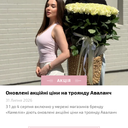
АКЦІЯ
Оновлені акційні ціни на троянду Аваланч
31 Липня 2026
З 1 до 4 серпня включно у мережі магазинів бренду
«Камелія» діють оновлені акційні ціни на троянду Аваланч