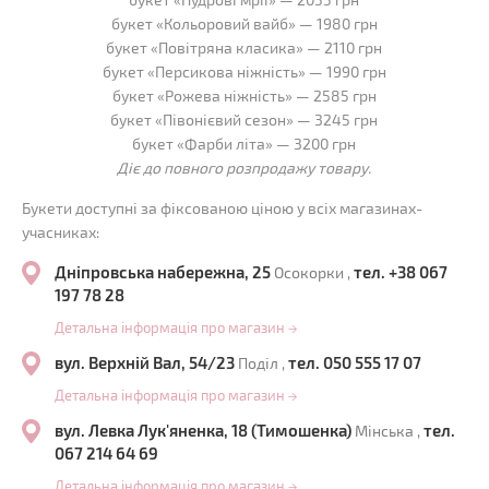
букет «Кольоровий вайб» — 1980 грн
букет «Повітряна класика» — 2110 грн
букет «Персикова ніжність» — 1990 грн
букет «Рожева ніжність» — 2585 грн
букет «Півонієвий сезон» — 3245 грн
букет «Фарби літа» — 3200 грн
Діє до повного розпродажу товару.
Букети доступні за фіксованою ціною у всіх магазинах-
учасниках:
Дніпровська набережна, 25
тел. +38 067
Осокорки ,
197 78 28
Детальна інформація про магазин
→
вул. Верхній Вал, 54/23
тел. 050 555 17 07
Поділ ,
Детальна інформація про магазин
→
вул. Левка Лук'яненка, 18 (Тимошенка)
тел.
Мінська ,
067 214 64 69
Детальна інформація про магазин
→