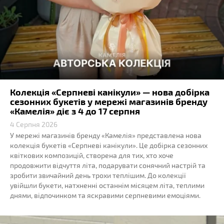
Колекція «Серпневі канікули» — нова добірка
сезонних букетів у мережі магазинів бренду
«Камелія» діє з 4 до 17 серпня
4 Серпня 2026
У мережі магазинів бренду «Камелія» представлена нова
колекція букетів «Серпневі канікули». Це добірка сезонних
квіткових композицій, створена для тих, хто хоче
продовжити відчуття літа, подарувати сонячний настрій та
зробити звичайний день трохи теплішим. До колекції
увійшли букети, натхненні останнім місяцем літа, теплими
днями, відпочинком та яскравими серпневими емоціями.