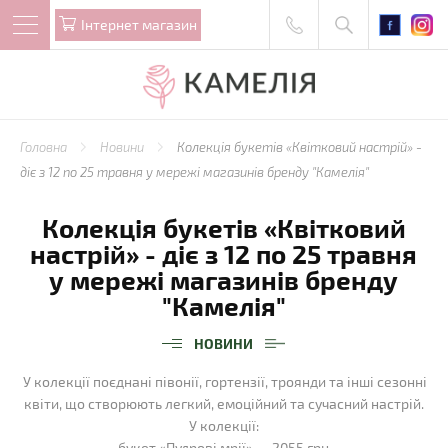
Iнтернет магазин
Головна
Новини
Колекція букетів «Квітковий настрій» -
діє з 12 по 25 травня у мережі магазинів бренду "Камелія"
Колекція букетів «Квітковий
настрій» - діє з 12 по 25 травня
у мережі магазинів бренду
"Камелія"
НОВИНИ
У колекції поєднані півонії, гортензії, троянди та інші сезонні
квіти, що створюють легкий, емоційний та сучасний настрій.
У колекції:
букет «Пудрові мрії» — 2055 грн