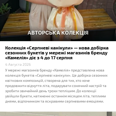
Колекція «Серпневі канікули» — нова добірка
сезонних букетів у мережі магазинів бренду
«Камелія» діє з 4 до 17 серпня
4 Августа 2026
У мережі магазинів бренду «Камелія» представлена нова
колекція букетів «Серпневі канікули». Це добірка сезонних
квіткових композицій, створена для тих, хто хоче
продовжити відчуття літа, подарувати сонячний настрій та
зробити звичайний день трохи теплішим. До колекції
увійшли букети, натхненні останнім місяцем літа, теплими
днями, відпочинком та яскравими серпневими емоціями.