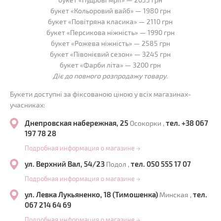
букет «Кольоровий вайб» — 1980 грн
букет «Повітряна класика» — 2110 грн
букет «Персикова ніжність» — 1990 грн
букет «Рожева ніжність» — 2585 грн
букет «Півонієвий сезон» — 3245 грн
букет «Фарби літа» — 3200 грн
Діє до повного розпродажу товару.
Букети доступні за фіксованою ціною у всіх магазинах-
учасниках:
Днепровская набережная, 25
тел. +38 067
Осокорки ,
197 78 28
Подробная информация о магазине
→
ул. Верхний Вал, 54/23
тел. 050 555 17 07
Подол ,
Подробная информация о магазине
→
ул. Левка Лукьяненко, 18 (Тимошенка)
тел.
Минская ,
067 214 64 69
Подробная информация о магазине
→