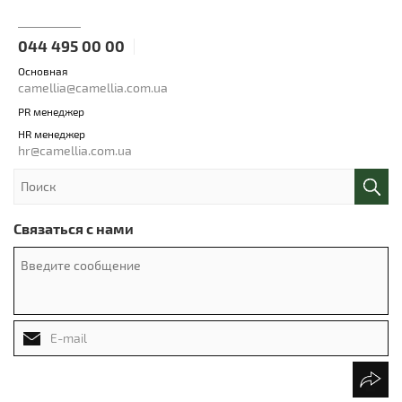
044 495 00 00
Основная
camellia@camellia.com.ua
PR менеджер
HR менеджер
hr@camellia.com.ua
Связаться с нами