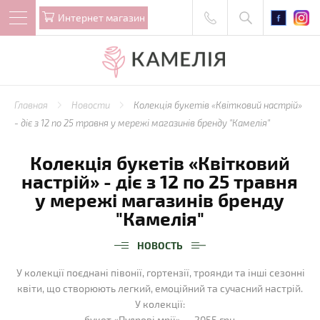
Интернет магазин
Главная
Новости
Колекція букетів «Квітковий настрій»
- діє з 12 по 25 травня у мережі магазинів бренду "Камелія"
Колекція букетів «Квітковий
настрій» - діє з 12 по 25 травня
у мережі магазинів бренду
"Камелія"
НОВОСТЬ
У колекції поєднані півонії, гортензії, троянди та інші сезонні
квіти, що створюють легкий, емоційний та сучасний настрій.
У колекції:
букет «Пудрові мрії» — 2055 грн