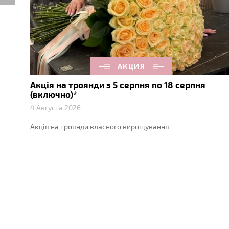
АКЦИЯ
Акція на троянди з 5 серпня по 18 серпня
нду
(включно)*
4 Августа 2026
Акція на троянди власного вирощування
лекція
их
стрій,
.