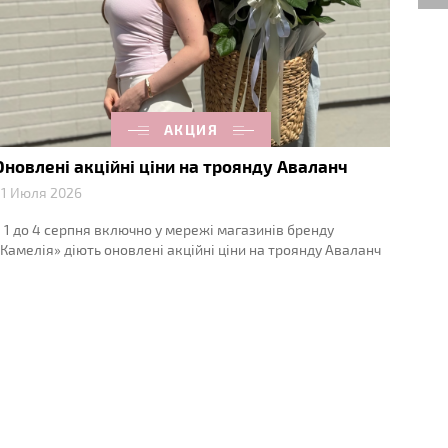
АКЦИЯ
Оновлені акційні ціни на троянду Аваланч
Спец
Ава
1 Июля 2026
23 Ию
 1 до 4 серпня включно у мережі магазинів бренду
З 1 д
Камелія» діють оновлені акційні ціни на троянду Аваланч
«Камел
троян