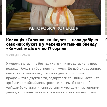
Колекція «Серпневі канікули» — нова добірка
сезонних букетів у мережі магазинів бренду
3
«Камелія» діє з 4 до 17 серпня
4 Августа 2026
З
«
У мережі магазинів бренду «Камелія» представлена нова
колекція букетів «Серпневі канікули». Це добірка сезонних
квіткових композицій, створена для тих, хто хоче
продовжити відчуття літа, подарувати сонячний настрій та
зробити звичайний день трохи теплішим. До колекції
увійшли букети, натхненні останнім місяцем літа, теплими
днями, відпочинком та яскравими серпневими емоціями.