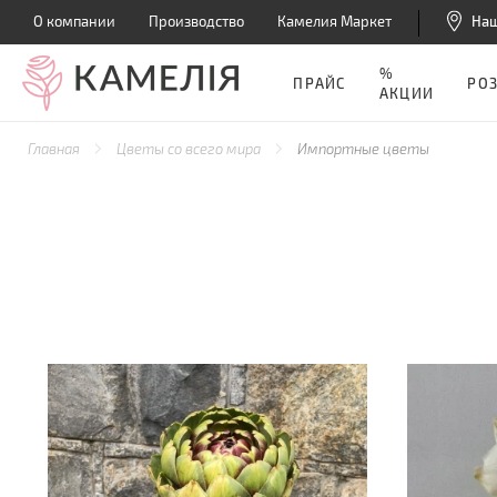
О компании
Производство
Камелия Маркет
На
%
ПРАЙС
РО
АКЦИИ
Главная
Цветы со всего мира
Импортные цветы