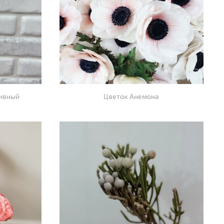
тивный
Цветок Анемона