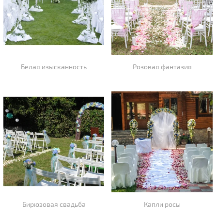
Белая изысканность
Розовая фантазия
Бирюзовая свадьба
Капли росы