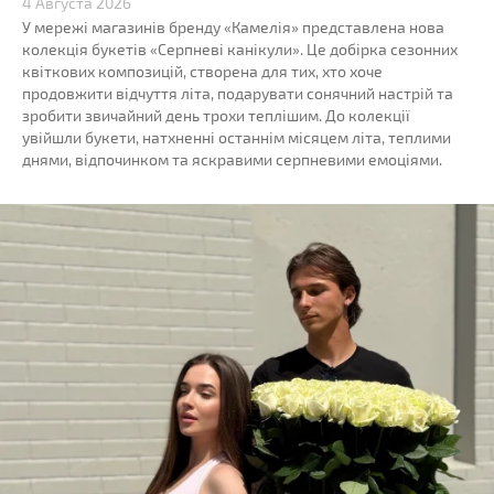
4 Августа 2026
У мережі магазинів бренду «Камелія» представлена нова
колекція букетів «Серпневі канікули». Це добірка сезонних
квіткових композицій, створена для тих, хто хоче
продовжити відчуття літа, подарувати сонячний настрій та
зробити звичайний день трохи теплішим. До колекції
увійшли букети, натхненні останнім місяцем літа, теплими
днями, відпочинком та яскравими серпневими емоціями.