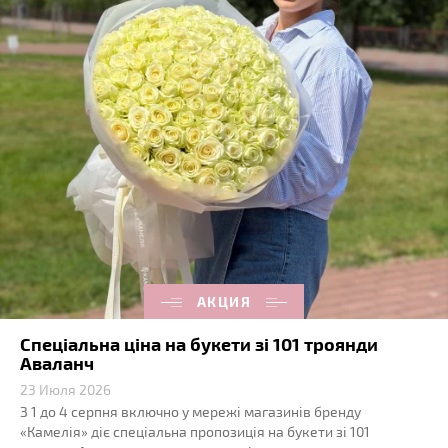
АКЦИЯ
Спеціальна ціна на букети зі 101 троянди
Аваланч
23 Июля 2026
З 1 до 4 серпня включно у мережі магазинів бренду
«Камелія» діє спеціальна пропозиція на букети зі 101