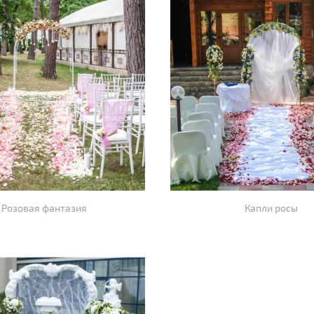
Розовая фантазия
Капли росы