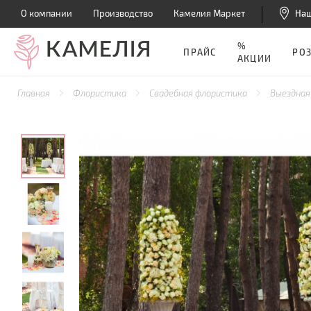
О компании
Производство
Камелия Маркет
На
%
ПРАЙС
РО
АКЦИИ
Главная
Флористика
Свадебная флористика
Выездная