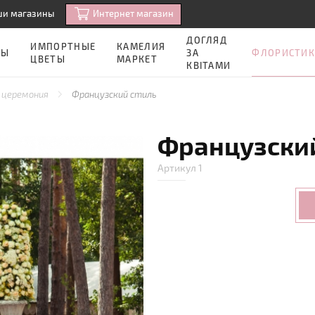
Интернет магазин
ши магазины
ДОГЛЯД
ИМПОРТНЫЕ
КАМЕЛИЯ
ФЛОРИСТИК
ЗЫ
ЗА
ЦВЕТЫ
МАРКЕТ
КВІТАМИ
 церемония
Французский стиль
Французский
Артикул 1