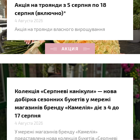
Акція на троянди з 5 серпня по 18
серпня (включно)*
4 Августа 2026
Акція на троянди власного вирощування
АКЦИЯ
Колекція «Серпневі канікули» — нова
добірка сезонних букетів у мережі
магазинів бренду «Камелія» діє з 4 до
17 серпня
4 Августа 2026
У мережі магазинів бренду «Камелія»
представлена нова колекція букетів «Серпневі