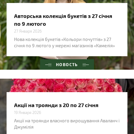
Авторська колекція букетів з 27 січня
по 9 лютого
27 Января 2026
Нова колекція букетів «Кольори почуттів» з 27
січня по 9 лютого у мережі магазинів «Камелія»
НОВОСТЬ
Акції на троянди з 20 по 27 січня
19 Января 2026
Акції на троянди власного вирощування Аваланч і
Джумілія