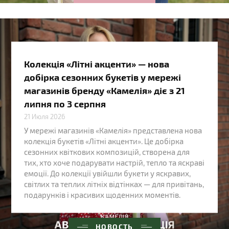
Колекція «Літні акценти» — нова
добірка сезонних букетів у мережі
магазинів бренду «Камелія» діє з 21
липня по 3 серпня
21 Июля 2026
У мережі магазинів «Камелія» представлена нова
колекція букетів «Літні акценти». Це добірка
сезонних квіткових композицій, створена для
тих, хто хоче подарувати настрій, тепло та яскраві
емоції. До колекції увійшли букети у яскравих,
світлих та теплих літніх відтінках — для привітань,
подарунків і красивих щоденних моментів.
НОВОСТЬ