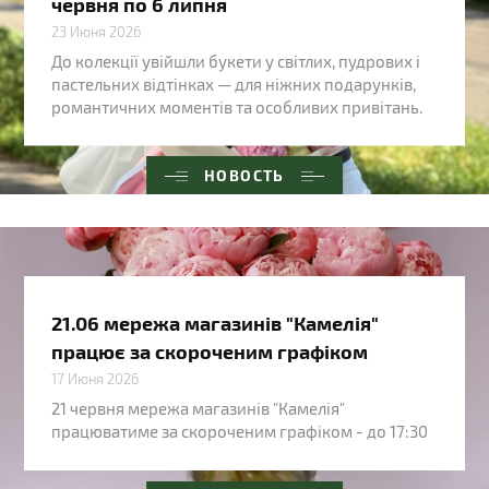
червня по 6 липня
23 Июня 2026
До колекції увійшли букети у світлих, пудрових і
пастельних відтінках — для ніжних подарунків,
романтичних моментів та особливих привітань.
НОВОСТЬ
21.06 мережа магазинів "Камелія"
працює за скороченим графіком
17 Июня 2026
21 червня мережа магазинів "Камелія"
працюватиме за скороченим графіком - до 17:30