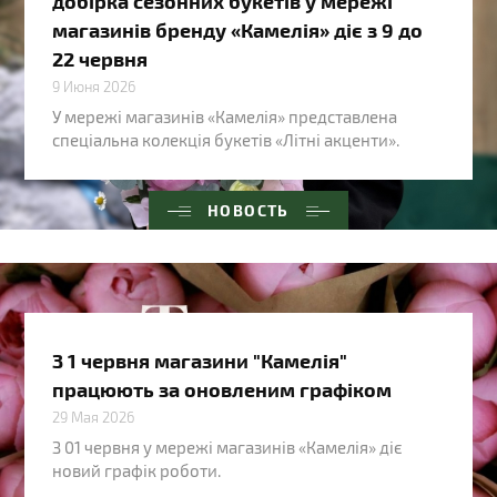
добірка сезонних букетів у мережі
магазинів бренду «Камелія» діє з 9 до
22 червня
9 Июня 2026
У мережі магазинів «Камелія» представлена
спеціальна колекція букетів «Літні акценти».
НОВОСТЬ
З 1 червня магазини "Камелія"
працюють за оновленим графіком
29 Мая 2026
З 01 червня у мережі магазинів «Камелія» діє
новий графік роботи.