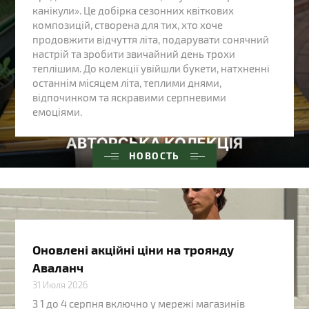
канікули». Це добірка сезонних квіткових
композицій, створена для тих, хто хоче
продовжити відчуття літа, подарувати сонячний
настрій та зробити звичайний день трохи
теплішим. До колекції увійшли букети, натхненні
останнім місяцем літа, теплими днями,
відпочинком та яскравими серпневими
емоціями.
НОВОСТЬ
Оновлені акційні ціни на троянду
Аваланч
31 Июля 2026
З 1 до 4 серпня включно у мережі магазинів