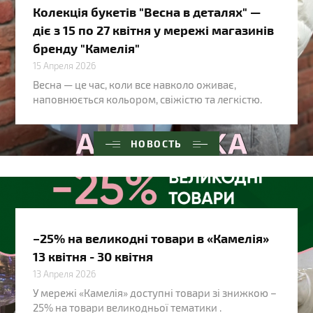
Колекція букетів "Весна в деталях" —
діє з 15 по 27 квітня у мережі магазинів
бренду "Камелія"
15 Апреля 2026
Весна — це час, коли все навколо оживає,
наповнюється кольором, свіжістю та легкістю.
НОВОСТЬ
–25% на великодні товари в «Камелія»
13 квітня - 30 квітня
13 Апреля 2026
У мережі «Камелія» доступні товари зі знижкою –
25% на товари великодньої тематики .