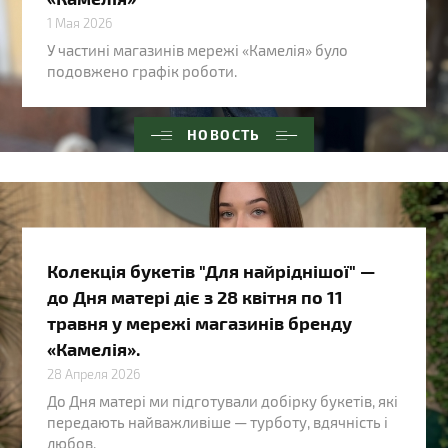
1 Мая 2026
У частині магазинів мережі «Камелія» було
подовжено графік роботи.
НОВОСТЬ
Колекція букетів "Для найріднішої" —
до Дня матері діє з 28 квітня по 11
травня у мережі магазинів бренду
«Камелія».
28 Апреля 2026
До Дня матері ми підготували добірку букетів, які
передають найважливіше — турботу, вдячність і
любов.