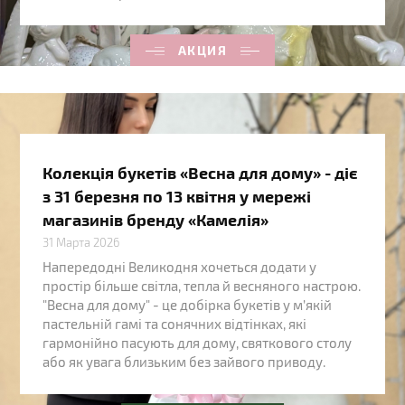
АКЦИЯ
Колекція букетів «Весна для дому» - діє
з 31 березня по 13 квітня у мережі
магазинів бренду «Камелія»
31 Марта 2026
Напередодні Великодня хочеться додати у
простір більше світла, тепла й весняного настрою.
"Весна для дому" - це добірка букетів у м’якій
пастельній гамі та сонячних відтінках, які
гармонійно пасують для дому, святкового столу
або як увага близьким без зайвого приводу.