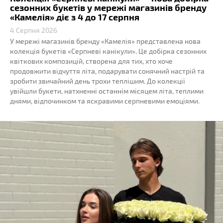
сезонних букетів у мережі магазинів бренду
«Камелія» діє з 4 до 17 серпня
4 Серпня 2026
У мережі магазинів бренду «Камелія» представлена нова
колекція букетів «Серпневі канікули». Це добірка сезонних
квіткових композицій, створена для тих, хто хоче
продовжити відчуття літа, подарувати сонячний настрій та
зробити звичайний день трохи теплішим. До колекції
увійшли букети, натхненні останнім місяцем літа, теплими
днями, відпочинком та яскравими серпневими емоціями.