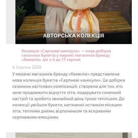
Колекція «Серпневі канікули» — нова добірка
сезонних букетів у мережі магазинів бренду
«Камелія» діє з 4 до 17 серпня
4 Серпня 2026
У мережі магазинів бренду «Камелія» представлена
нова колекція букетів «Серпневі канікули». Це добірка
сезонних квіткових композицій, створена для тих, хто
хоче продовжити відчуття літа, подарувати сонячний
настрій та зробити звичайний день трохи теплішим. До
колекції увійшли букети, натхненні останнім місяцем
літа, теплими днями, відпочинком та яскравими
серпневими емоціями.