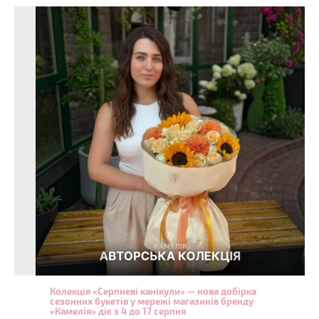
Колекція «Серпневі канікули» — нова добірка
сезонних букетів у мережі магазинів бренду
«Камелія» діє з 4 до 17 серпня