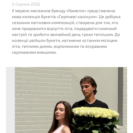
4 Серпня 2026
У мережі магазинів бренду «Камелія» представлена
нова колекція букетів «Серпневі канікули». Це добірка
сезонних квіткових композицій, створена для тих, хто
хоче продовжити відчуття літа, подарувати сонячний
настрій та зробити звичайний день трохи теплішим. До
колекції увійшли букети, натхненні останнім місяцем
літа, теплими днями, відпочинком та яскравими
серпневими емоціями.