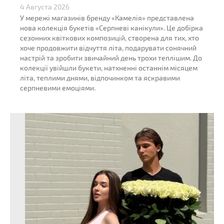
4 Августа 2026
У мережі магазинів бренду «Камелія» представлена
нова колекція букетів «Серпневі канікули». Це добірка
сезонних квіткових композицій, створена для тих, хто
хоче продовжити відчуття літа, подарувати сонячний
настрій та зробити звичайний день трохи теплішим. До
колекції увійшли букети, натхненні останнім місяцем
літа, теплими днями, відпочинком та яскравими
серпневими емоціями.