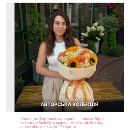
Колекція «Серпневі канікули» — нова добірка
сезонних букетів у мережі магазинів бренду
«Камелія» діє з 4 до 17 серпня