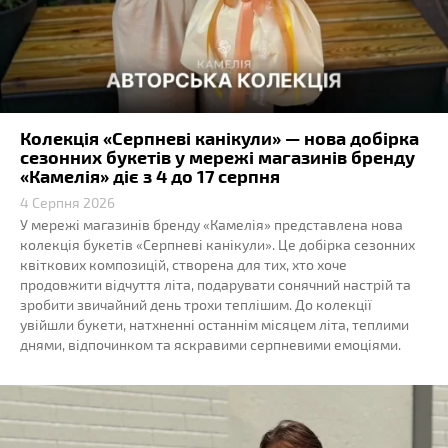
Колекція «Серпневі канікули» — нова добірка
сезонних букетів у мережі магазинів бренду
«Камелія» діє з 4 до 17 серпня
4 Серпня 2026
У мережі магазинів бренду «Камелія» представлена нова
колекція букетів «Серпневі канікули». Це добірка сезонних
квіткових композицій, створена для тих, хто хоче
продовжити відчуття літа, подарувати сонячний настрій та
зробити звичайний день трохи теплішим. До колекції
увійшли букети, натхненні останнім місяцем літа, теплими
днями, відпочинком та яскравими серпневими емоціями.