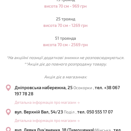
висота 70 см -
969
грн
25 троянд
висота 70 см -
1269
грн
51 троянда
висота 70 см -
2569
грн
*На акційні позиції додаткові знижки не розповсюджуються.
**Акція діє до повного розпродажу товару.
Акція діє в магазинах:
Дніпровська набережна, 25
тел. +38 067
Осокорки ,
197 78 28
Детальна інформація про магазин
→
вул. Верхній Вал, 54/23
тел. 050 555 17 07
Поділ ,
Детальна інформація про магазин
→
вул. Левка Лук'яненка, 18 (Тимошенка)
тел.
Мінська ,