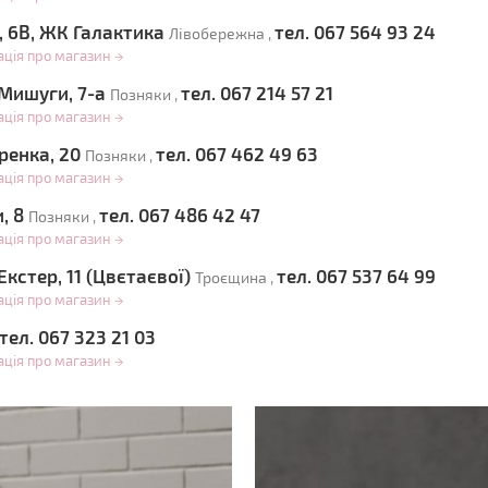
, 6В, ЖК Галактика
тел. 067 564 93 24
Лівобережна ,
ація про магазин
→
 Мишуги, 7-а
тел. 067 214 57 21
Позняки ,
ація про магазин
→
ренка, 20
тел. 067 462 49 63
Позняки ,
ація про магазин
→
и, 8
тел. 067 486 42 47
Позняки ,
ація про магазин
→
Екстер, 11 (Цвєтаєвої)
тел. 067 537 64 99
Троєщина ,
ація про магазин
→
тел. 067 323 21 03
ація про магазин
→