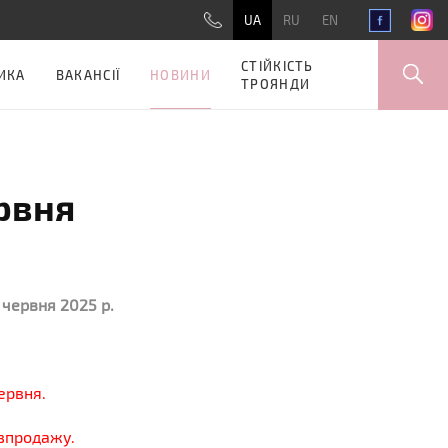
UA
RU
EN
СТІЙКІСТЬ
НОВИНИ
ИКА
ВАКАНСІЇ
ТРОЯНДИ
ервня
 червня 2025 р.
ервня.
озпродажу.