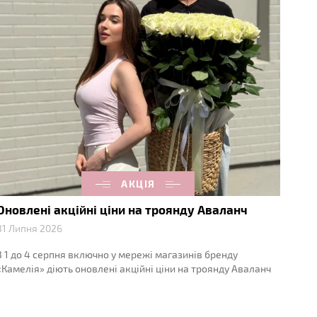
АКЦІЯ
Оновлені акційні ціни на троянду Аваланч
31 Липня 2026
З 1 до 4 серпня включно у мережі магазинів бренду
«Камелія» діють оновлені акційні ціни на троянду Аваланч