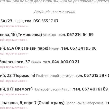
*На акційні позиції додаткові знижки не розповсюджуються
Акція діє в магазинах:
, 54/23
тел. 050 555 17 07
Поділ ,
ація про магазин
→
ненка, 18 (Тимошенка)
тел. 067 214 64 69
Мінська ,
ація про магазин
→
ий, 65А (ЖК Нивки парк)
тел. 067 341 93 06
Нивки ,
ація про магазин
→
баківського, 37
тел. 044 400 00 21
Нивки ,
ація про магазин
→
ий, 22 (Перемоги)
тел. 067 215 39 4
Політехнічний інститут ,
ація про магазин
→
ий, 9 (Перемоги)
тел. 067 401 61 89
Повітрофлотський міст ,
ація про магазин
→
Івасюка, 6, корп.7 (Сталінграду)
т
Оболонська набережна ,
ація про магазин
→