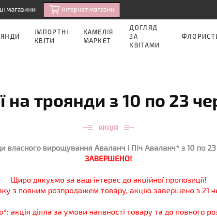
Iнтернет магазин
ші магазини
ДОГЛЯД
ІМПОРТНІ
КАМЕЛІЯ
ОЯНДИ
ЗА
ФЛОРИСТ
КВІТИ
МАРКЕТ
КВІТАМИ
ї на троянди з 10 по 23 ч
АКЦІЯ
ди власного вирощування Аваланч і Піч Аваланч* з 10 по 23
ЗАВЕРШЕНО!
Щиро дякуємо за ваш інтерес до акційної пропозиції!
язку з повним розпродажем товару, акцію завершено з 21 ч
*: акція діяла за умови наявності товару та до повного р