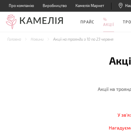
Про компанію
Виробництво
Камелія Маркет
На
%
ПРАЙС
ТР
АКЦІЇ
Головна
Новини
Акції на троянди з 10 по 23 червня
Акці
Акції на троян
У зв’
Нагадуємо