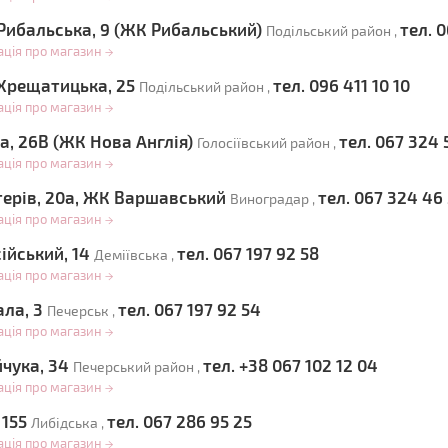
Рибальська, 9 (ЖК Рибальський)
тел. 
Подільський район ,
ація про магазин
→
Хрещатицька, 25
тел. 096 411 10 10
Подільський район ,
ація про магазин
→
а, 26В (ЖК Нова Англія)
тел. 067 324 
Голосіївський район ,
ація про магазин
→
стерів, 20а, ЖК Варшавський
тел. 067 324 46
Виноградар ,
ація про магазин
→
ійський, 14
тел. 067 197 92 58
Деміївська ,
ація про магазин
→
ала, 3
тел. 067 197 92 54
Печерськ ,
ація про магазин
→
йчука, 34
тел. +38 067 102 12 04
Печерський район ,
ація про магазин
→
 155
тел. 067 286 95 25
Либідська ,
ація про магазин
→