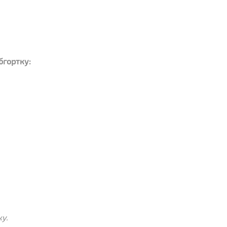
бгортку:
жу.