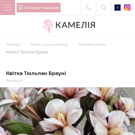
Iнтернет магазин
Головна
Квіти з усього світу
Імпортні квіти
Квітка Тюльпан Брауні
Квітка Тюльпан Брауні
Артикул