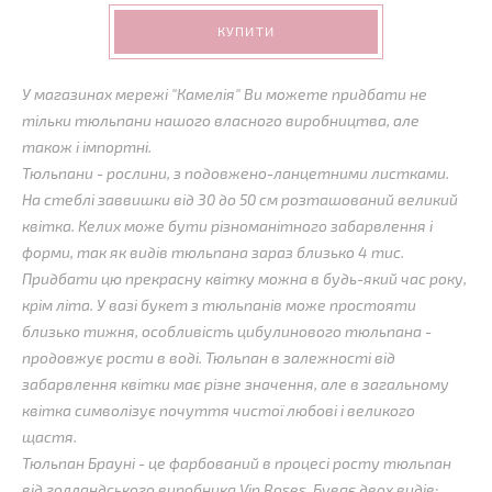
КУПИТИ
У магазинах мережі "Камелія" Ви можете придбати не
тільки тюльпани нашого власного виробництва, але
також і імпортні.
Тюльпани - рослини, з подовжено-ланцетними листками.
На стеблі заввишки від 30 до 50 см розташований великий
квітка. Келих може бути різноманітного забарвлення і
форми, так як видів тюльпана зараз близько 4 тис.
Придбати цю прекрасну квітку можна в будь-який час року,
крім літа. У вазі букет з тюльпанів може простояти
близько тижня, особливість цибулинового тюльпана -
продовжує рости в воді. Тюльпан в залежності від
забарвлення квітки має різне значення, але в загальному
квітка символізує почуття чистої любові і великого
щастя.
Тюльпан Брауні - це фарбований в процесі росту тюльпан
від голландського виробника Vip Roses. Буває двох видів: