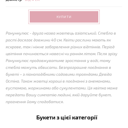
КУПИТИ
Ранункулюс - друга назва жовтець азіатський.
Стебло в
рості досягає довжини 40 см. Квіти рослини мають як
яскраве, так і ніжне забарвлення різних відтінків.
Період
цвітіння починається навесні чи раннім літом.
Після зрізу
Ранункулюс продовжуватиме зростання у воді, тому
стебла можуть обвисати.
Безпрограшне поєднання в
букеті – з піоноподібними садовими трояндами Девіда
Остіна.
Також жовтці хороші в поєднанні з анемонами,
еустомою, жоржинами або сукулентами.
Ця квітка може
передати Вашу симпатію людині, якій даруйте букет,
прагнення йому сподобатися.
Букети з цієї категорії