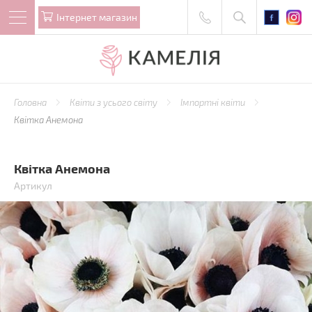
Iнтернет магазин
Головна
Квіти з усього світу
Імпортні квіти
Квітка Анемона
Квітка Анемона
Артикул