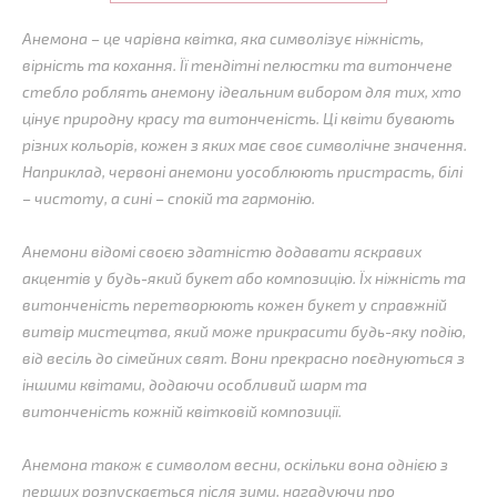
Анемона – це чарівна квітка, яка символізує ніжність,
вірність та кохання. Її тендітні пелюстки та витончене
стебло роблять анемону ідеальним вибором для тих, хто
цінує природну красу та витонченість. Ці квіти бувають
різних кольорів, кожен з яких має своє символічне значення.
Наприклад, червоні анемони уособлюють пристрасть, білі
– чистоту, а сині – спокій та гармонію.
Анемони відомі своєю здатністю додавати яскравих
акцентів у будь-який букет або композицію. Їх ніжність та
витонченість перетворюють кожен букет у справжній
витвір мистецтва, який може прикрасити будь-яку подію,
від весіль до сімейних свят. Вони прекрасно поєднуються з
іншими квітами, додаючи особливий шарм та
витонченість кожній квітковій композиції.
Анемона також є символом весни, оскільки вона однією з
перших розпускається після зими, нагадуючи про