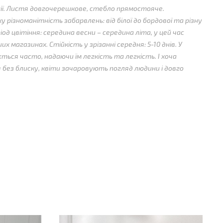
ї.
Листя довгочерешкове, стебло прямостояче.
 різноманітність забарвлень: від білої до бордової та різну
іод цвітіння: середина весни – середина літа, у цей час
их магазинах.
Стійкість у зрізанні середня: 5-10 днів.
У
ься часто, надаючи їм легкість та легкість.
І хоча
 без блиску, квіти зачаровують погляд людини і довго