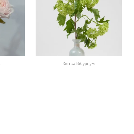
с
Квітка Вібурнум