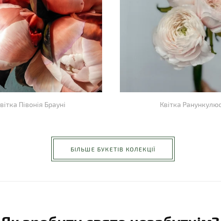
вітка Півонія Брауні
Квітка Ранункулю
БІЛЬШЕ БУКЕТІВ КОЛЕКЦІЇ