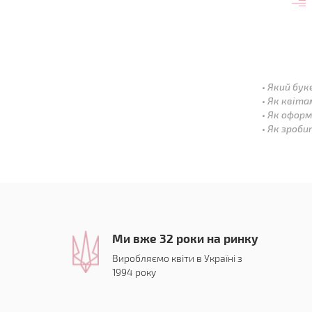
Який бук
Як квіта
Як оформ
Як зроби
Ми вже 32 роки на ринку
Виробляємо квіти в Україні з
1994 року