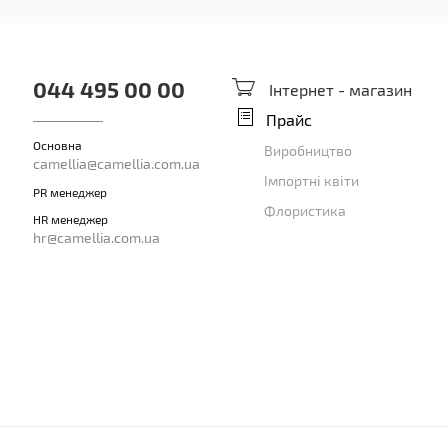
044 495 00 00
Інтернет - магазин
Прайс
Основна
Виробництво
camellia@camellia.com.ua
Імпортні квіти
PR менеджер
Флористика
HR менеджер
hr@camellia.com.ua