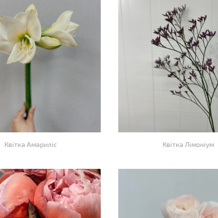
Квітка Амариліс
Квітка Лімоніум