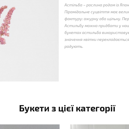
Астільба
– рослина родом із Японі
Пірамідальне суцвіття має велику
фактуру: ажурну або щільну.
Пер
Астильбу можна придбати у наш
букетах астильба використовуєт
значення квітки перекладається
радують.
Букети з цієї категорії