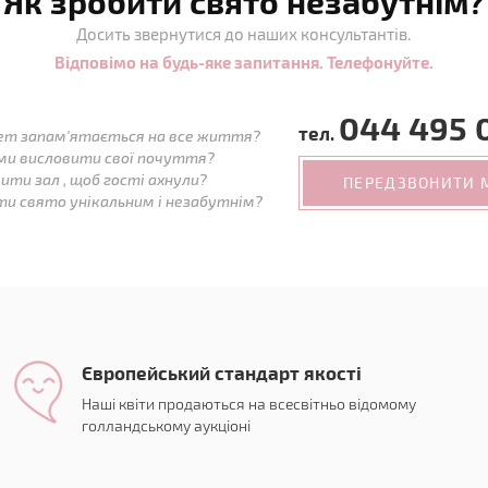
Як зробити свято незабутнім?
Досить звернутися до наших консультантів.
Відповімо на будь-яке запитання. Телефонуйте.
044 495 
тел.
ет запам'ятається на все життя?
ми висловити свої почуття?
ити зал , щоб гості ахнули?
ПЕРЕДЗВОНИТИ 
ти свято унікальним і незабутнім?
Європейський стандарт якості
Наші квіти продаються на всесвітньо відомому
голландському аукціоні