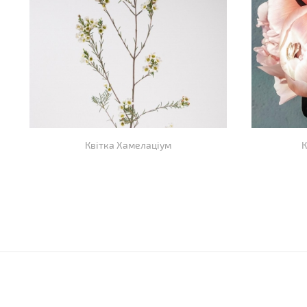
Квітка Хамелаціум
К