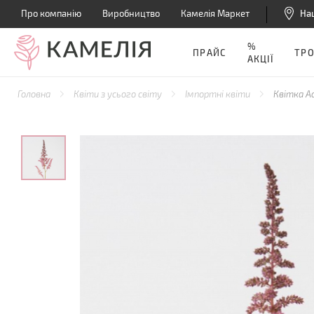
Про компанію
Виробництво
Камелія Маркет
На
%
ПРАЙС
ТР
АКЦІЇ
Головна
Квіти з усього світу
Імпортні квіти
Квітка А