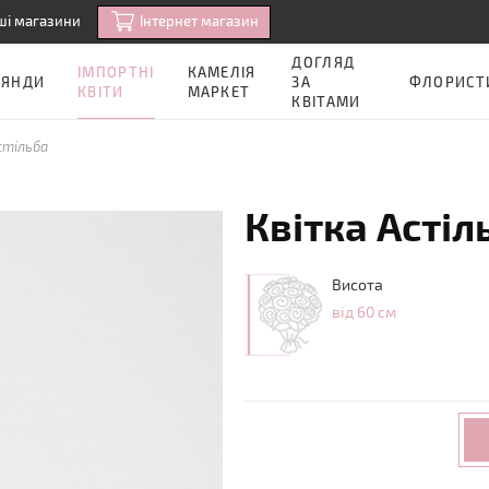
Iнтернет магазин
ші магазини
ДОГЛЯД
ІМПОРТНІ
КАМЕЛІЯ
ОЯНДИ
ЗА
ФЛОРИСТ
КВІТИ
МАРКЕТ
КВІТАМИ
стільба
Квітка Астіл
Висота
від 60 см