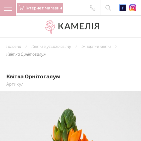
Iнтернет магазин
Головна
Квіти з усього світу
Імпортні квіти
Квітка Орнітогалум
Квітка Орнітогалум
Артикул