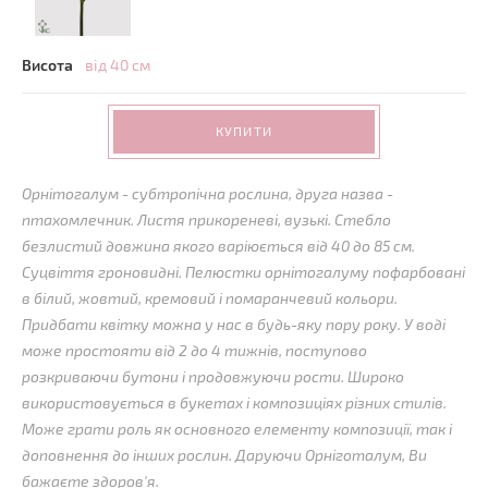
Висота
від 40 см
КУПИТИ
Орнітогалум - субтропічна рослина, друга назва -
птахомлечник. Листя прикореневі, вузькі. Стебло
безлистий довжина якого варіюється від 40 до 85 см.
Суцвіття гроновидні. Пелюстки орнітогалуму пофарбовані
в білий, жовтий, кремовий і помаранчевий кольори.
Придбати квітку можна у нас в будь-яку пору року. У воді
може простояти від 2 до 4 тижнів, поступово
розкриваючи бутони і продовжуючи рости. Широко
використовується в букетах і композиціях різних стилів.
Може грати роль як основного елементу композиції, так і
доповнення до інших рослин. Даруючи Орніготалум, Ви
бажаєте здоров'я.