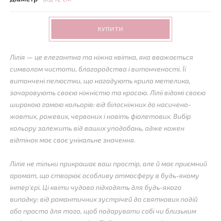
КУПИТИ
Лілія — це елегантна та ніжна квітка, яка вважається
символом чистоти, благородства і витонченості. Її
витончені пелюстки, що нагадують крила метелика,
зачаровують своєю ніжністю та красою. Лілії відомі своєю
широкою гамою кольорів: від білосніжних до насичено-
жовтих, рожевих, червоних і навіть фіолетових. Вибір
кольору залежить від ваших уподобань, адже кожен
відтінок має своє унікальне значення.
Лілія не тільки прикрашає ваш простір, але й має приємний
аромат, що створює особливу атмосферу в будь-якому
інтер'єрі. Ці квіти чудово підходять для будь-якого
випадку: від романтичних зустрічей до святкових подій
або просто для того, щоб подарувати собі чи близьким