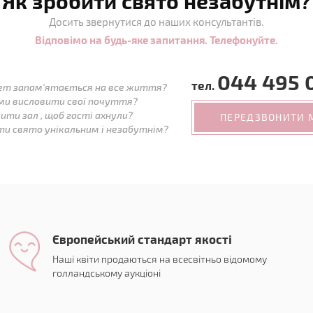
Як зробити свято незабутнім?
Досить звернутися до наших консультантів.
Відповімо на будь-яке запитання. Телефонуйте.
044 495 
тел.
ет запам'ятається на все життя?
ми висловити свої почуття?
ити зал , щоб гості ахнули?
ПЕРЕДЗВОНИТИ 
ти свято унікальним і незабутнім?
Європейський стандарт якості
Наші квіти продаються на всесвітньо відомому
голландському аукціоні