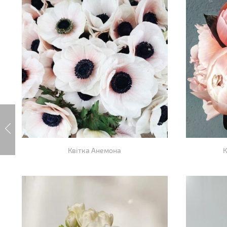
Квітка Анемона
К