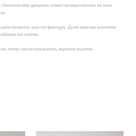
.
Евкаліпт має граціозні, тонкі та міцні гілочки, на яких
ць.
иціям легкість, шик та фактуру.
Дуже красиво виглядає
хідеями та ліліями.
вості, тому часто називають деревом життя.