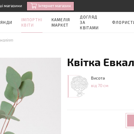
Iнтернет магазин
ші магазини
ДОГЛЯД
ІМПОРТНІ
КАМЕЛІЯ
ОЯНДИ
ЗА
ФЛОРИСТ
КВІТИ
МАРКЕТ
КВІТАМИ
вкаліпт
Квітка Евкал
Висота
від 70 см