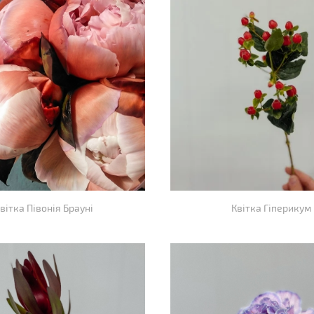
вітка Півонія Брауні
Квітка Гіперикум