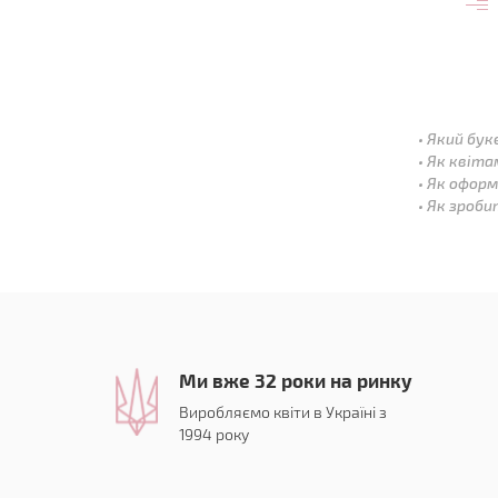
Який бук
Як квіта
Як оформ
Як зроби
Ми вже 32 роки на ринку
Виробляємо квіти в Україні з
1994 року