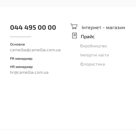
044 495 00 00
Інтернет - магазин
Прайс
Основна
Виробництво
camellia@camellia.com.ua
Імпортні квіти
PR менеджер
Флористика
HR менеджер
hr@camellia.com.ua