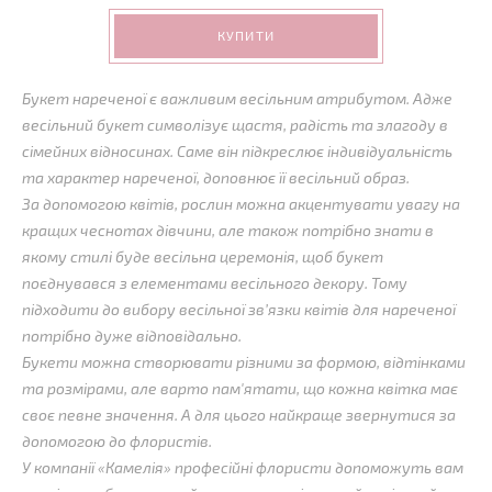
КУПИТИ
Букет нареченої є важливим весільним атрибутом. Адже
весільний букет символізує щастя, радість та злагоду в
сімейних відносинах. Саме він підкреслює індивідуальність
та характер нареченої, доповнює її весільний образ.
За допомогою квітів, рослин можна акцентувати увагу на
кращих чеснотах дівчини, але також потрібно знати в
якому стилі буде весільна церемонія, щоб букет
поєднувався з елементами весільного декору. Тому
підходити до вибору весільної зв’язки квітів для нареченої
потрібно дуже відповідально.
Букети можна створювати різними за формою, відтінками
та розмірами, але варто пам'ятати, що кожна квітка має
своє певне значення. А для цього найкраще звернутися за
допомогою до флористів.
У компанії «Камелія» професійні флористи допоможуть вам