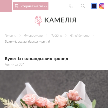
Iнтернет магазин
Головна
Флористика
Подійна
Літні букети
Букет із голландських троянд
Букет із голландських троянд
Артикул 334