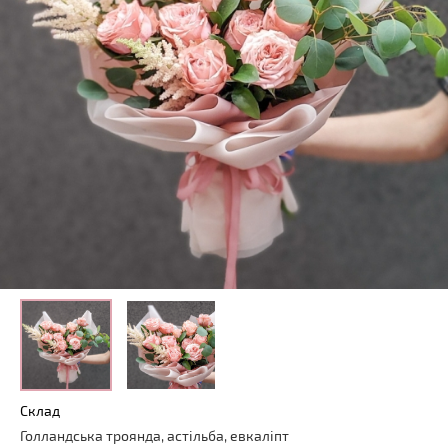
Склад
Голландська троянда, астільба, евкаліпт