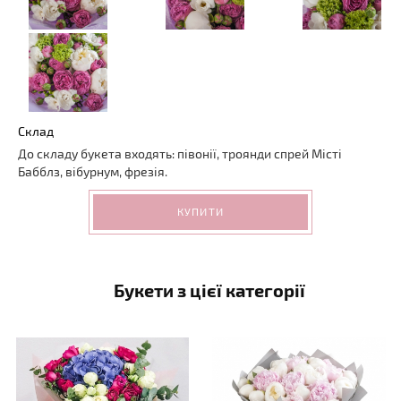
Склад
До складу букета входять: півонії, троянди спрей Місті
Бабблз, вібурнум, фрезія.
КУПИТИ
Букети з цієї категорії