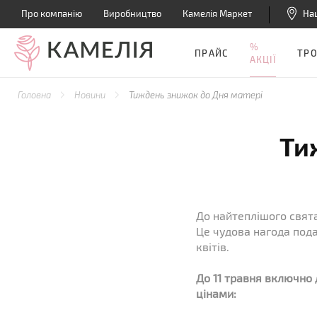
Про компанію
Виробництво
Камелія Маркет
На
%
ПРАЙС
ТР
АКЦІЇ
Головна
Новини
Тиждень знижок до Дня матері
Ти
До найтеплішого свят
Це чудова нагода пода
квітів.
До 11 травня включно 
цінами: