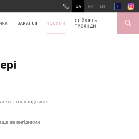
UA
RU
EN
СТІЙКІСТЬ
НОВИНИ
ИКА
ВАКАНСІЇ
ТРОЯНДИ
ері
укеті з голландських
раще за вигідними