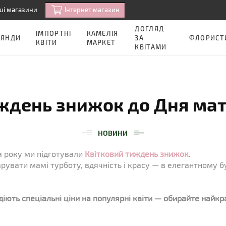
Iнтернет магазин
ші магазини
ДОГЛЯД
ІМПОРТНІ
КАМЕЛІЯ
ОЯНДИ
ЗА
ФЛОРИСТ
КВІТИ
МАРКЕТ
КВІТАМИ
ждень знижок до Дня мат
НОВИНИ
а року ми підготували
Квітковий тиждень знижок
.
рувати мамі турботу, вдячність і красу — в елегантному б
діють спеціальні ціни на популярні квіти — обирайте найк