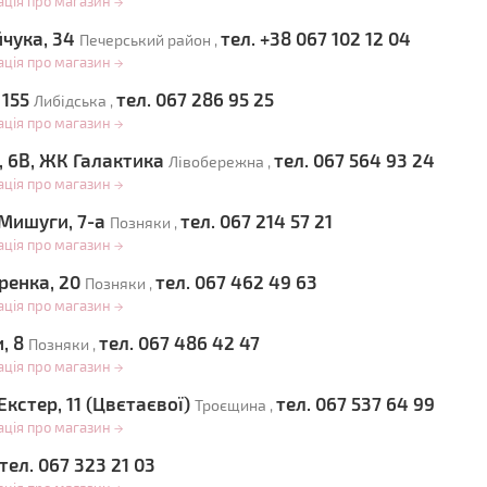
ація про магазин
→
йчука, 34
тел. +38 067 102 12 04
Печерський район ,
ація про магазин
→
 155
тел. 067 286 95 25
Либідська ,
ація про магазин
→
, 6В, ЖК Галактика
тел. 067 564 93 24
Лівобережна ,
ація про магазин
→
 Мишуги, 7-а
тел. 067 214 57 21
Позняки ,
ація про магазин
→
ренка, 20
тел. 067 462 49 63
Позняки ,
ація про магазин
→
и, 8
тел. 067 486 42 47
Позняки ,
ація про магазин
→
Екстер, 11 (Цвєтаєвої)
тел. 067 537 64 99
Троєщина ,
ація про магазин
→
тел. 067 323 21 03