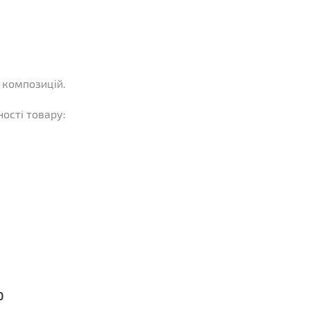
і композицій.
ності товару
:
0