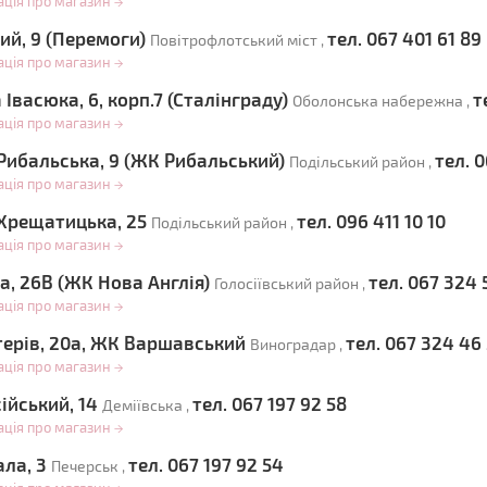
ація про магазин
→
ий, 9 (Перемоги)
тел. 067 401 61 89
Повітрофлотський міст ,
ація про магазин
→
Івасюка, 6, корп.7 (Сталінграду)
т
Оболонська набережна ,
ація про магазин
→
Рибальська, 9 (ЖК Рибальський)
тел. 
Подільський район ,
ація про магазин
→
Хрещатицька, 25
тел. 096 411 10 10
Подільський район ,
ація про магазин
→
а, 26В (ЖК Нова Англія)
тел. 067 324 
Голосіївський район ,
ація про магазин
→
стерів, 20а, ЖК Варшавський
тел. 067 324 46
Виноградар ,
ація про магазин
→
ійський, 14
тел. 067 197 92 58
Деміївська ,
ація про магазин
→
ала, 3
тел. 067 197 92 54
Печерськ ,