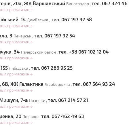
стерів, 20а, ЖК Варшавський
тел. 067 324 46
Виноградар ,
ація про магазин
→
ійський, 14
тел. 067 197 92 58
Деміївська ,
ація про магазин
→
ала, 3
тел. 067 197 92 54
Печерськ ,
ація про магазин
→
йчука, 34
тел. +38 067 102 12 04
Печерський район ,
ація про магазин
→
 155
тел. 067 286 95 25
Либідська ,
ація про магазин
→
, 6В, ЖК Галактика
тел. 067 564 93 24
Лівобережна ,
ація про магазин
→
 Мишуги, 7-а
тел. 067 214 57 21
Позняки ,
ація про магазин
→
ренка, 20
тел. 067 462 49 63
Позняки ,
ація про магазин
→