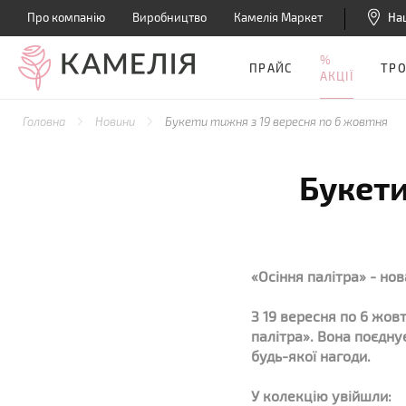
Про компанію
Виробництво
Камелія Маркет
На
%
ПРАЙС
ТР
АКЦІЇ
Головна
Новини
Букети тижня з 19 вересня по 6 жовтня
Букети
«Осіння палітра» - но
З 19 вересня по 6 жов
палітра». Вона поєднує
будь-якої нагоди.
У колекцію увійшли: