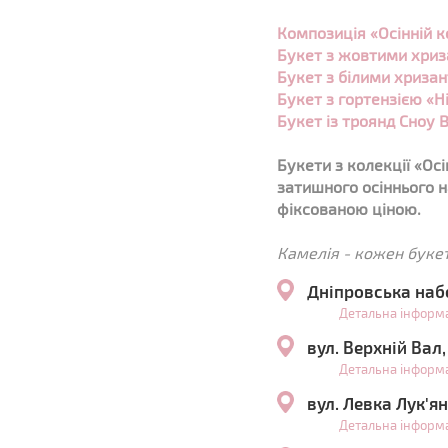
Композиція «Осінній к
Букет з жовтими хриза
Букет з білими хризан
Букет з гортензією «Ні
Букет із троянд Сноу 
Букети з колекції
«Осі
затишного осіннього н
фіксованою ціною.
Камелія - кожен буке
Дніпровська наб
Детальна інформ
вул. Верхній Вал
Детальна інформ
вул. Левка Лук'я
Детальна інформ