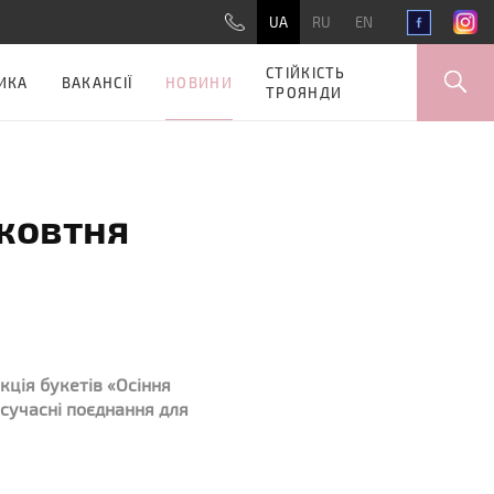
UA
RU
EN
СТІЙКІСТЬ
НОВИНИ
ИКА
ВАКАНСІЇ
ТРОЯНДИ
 жовтня
кція букетів «Осіння
і сучасні поєднання для