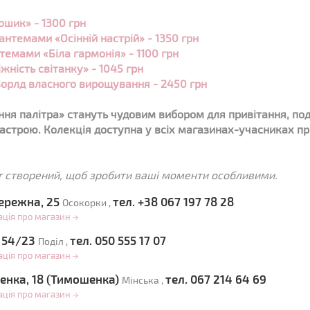
ошик» - 1300 грн
нтемами «Осінній настрій» - 1350 грн
темами «Біла гармонія» - 1100 грн
жність світанку» - 1045 грн
Ворлд власного вирощування - 2450 грн
ння палітра»
стануть чудовим вибором для привітання, по
астрою. Колекція доступна у всіх магазинах-учасниках пр
т створений, щоб зробити ваші моменти особливими.
ережна, 25
тел. +38 067 197 78 28
Осокорки ,
ація про магазин
→
, 54/23
тел. 050 555 17 07
Поділ ,
ація про магазин
→
ненка, 18 (Тимошенка)
тел. 067 214 64 69
Мінська ,
ація про магазин
→