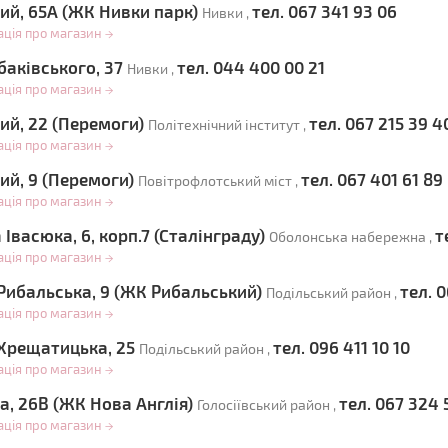
ий, 65А (ЖК Нивки парк)
тел. 067 341 93 06
Нивки ,
ація про магазин
→
баківського, 37
тел. 044 400 00 21
Нивки ,
ація про магазин
→
ий, 22 (Перемоги)
тел. 067 215 39 4
Політехнічний інститут ,
ація про магазин
→
ий, 9 (Перемоги)
тел. 067 401 61 89
Повітрофлотський міст ,
ація про магазин
→
Івасюка, 6, корп.7 (Сталінграду)
т
Оболонська набережна ,
ація про магазин
→
Рибальська, 9 (ЖК Рибальський)
тел. 
Подільський район ,
ація про магазин
→
Хрещатицька, 25
тел. 096 411 10 10
Подільський район ,
ація про магазин
→
а, 26В (ЖК Нова Англія)
тел. 067 324 
Голосіївський район ,
ація про магазин
→