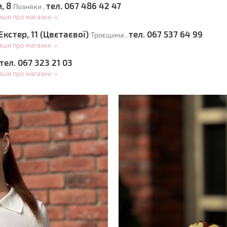
и, 8
тел. 067 486 42 47
Позняки ,
ація про магазин
→
Екстер, 11 (Цвєтаєвої)
тел. 067 537 64 99
Троєщина ,
ація про магазин
→
тел. 067 323 21 03
ація про магазин
→