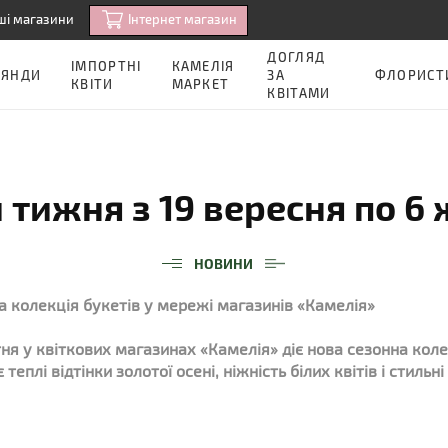
Iнтернет магазин
ші магазини
ДОГЛЯД
ІМПОРТНІ
КАМЕЛІЯ
ОЯНДИ
ЗА
ФЛОРИСТ
КВІТИ
МАРКЕТ
КВІТАМИ
 тижня з 19 вересня по 6
НОВИНИ
ва колекція букетів у мережі магазинів «Камелія»
тня у квіткових магазинах «Камелія» діє нова сезонна коле
 теплі відтінки золотої осені, ніжність білих квітів і стильн